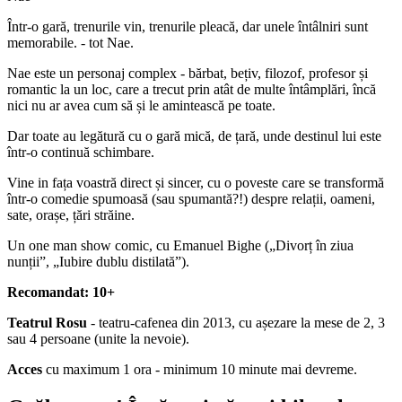
Într-o gară, trenurile vin, trenurile pleacă, dar unele întâlniri sunt
memorabile. - tot Nae.
Nae este un personaj complex - bărbat, bețiv, filozof, profesor și
romantic la un loc, care a trecut prin atât de multe întâmplări, încă
nici nu ar avea cum să și le amintească pe toate.
Dar toate au legătură cu o gară mică, de țară, unde destinul lui este
într-o continuă schimbare.
Vine in fața voastră direct și sincer, cu o poveste care se transformă
într-o comedie spumoasă (sau spumantă?!) despre relații, oameni,
sate, orașe, țări străine.
Un one man show comic, cu Emanuel Bighe („Divorț în ziua
nunții”, „Iubire dublu distilată”).
Recomandat: 10+
Teatrul Rosu
- teatru-cafenea din 2013, cu așezare la mese de 2, 3
sau 4 persoane (unite la nevoie).
Acces
cu maximum 1 ora - minimum 10 minute mai devreme.