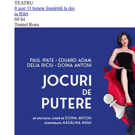
TEATRU
8 aug:
O femeie împărțită la doi
ia Bilet
69 lei
Teatrul Rosu