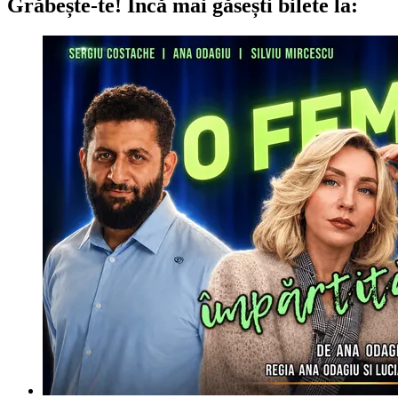
Grăbește-te!
Încă mai găsești bilete la: