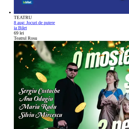
TEATRU
8 aug:
Jocuri de putere
ia Bilet
69 lei
Teatrul Rosu