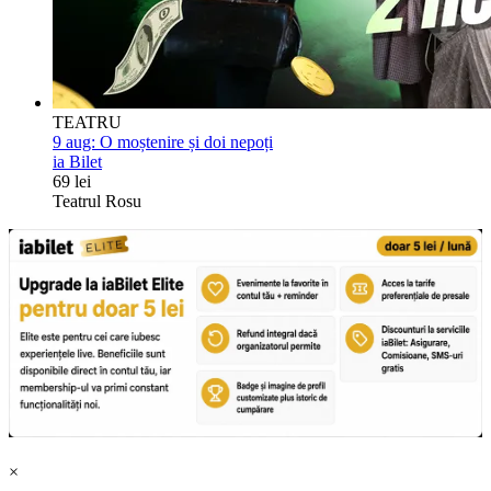
TEATRU
9 aug:
O moștenire și doi nepoți
ia Bilet
69 lei
Teatrul Rosu
×