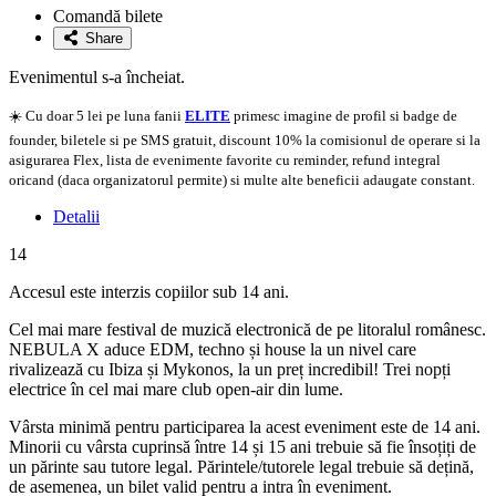
la
Comandă bilete
favorite
Share
Evenimentul s-a încheiat.
☀️ Cu doar 5 lei pe luna fanii
ELITE
primesc imagine de profil si badge de
founder, biletele si pe SMS gratuit, discount 10% la comisionul de operare si la
asigurarea Flex, lista de evenimente favorite cu reminder, refund integral
oricand (daca organizatorul permite) si multe alte beneficii adaugate constant.
Detalii
14
Accesul este interzis copiilor sub 14 ani.
Cel mai mare festival de muzică electronică de pe litoralul românesc.
NEBULA X aduce EDM, techno și house la un nivel care
rivalizează cu Ibiza și Mykonos, la un preț incredibil! Trei nopți
electrice în cel mai mare club open-air din lume.
Vârsta minimă pentru participarea la acest eveniment este de 14 ani.
Minorii cu vârsta cuprinsă între 14 și 15 ani trebuie să fie însoțiți de
un părinte sau tutore legal. Părintele/tutorele legal trebuie să dețină,
de asemenea, un bilet valid pentru a intra în eveniment.