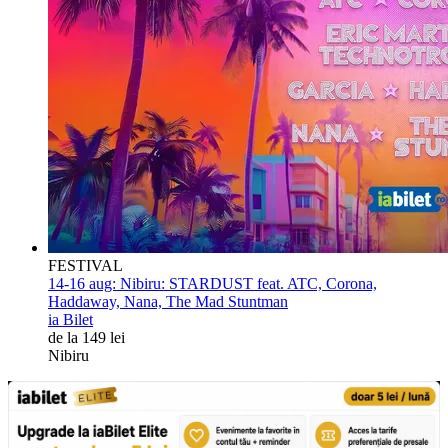
FESTIVAL
14-16 aug:
Nibiru: STARDUST feat. ATC, Corona,
Haddaway, Nana, The Mad Stuntman
ia Bilet
de la 149 lei
Nibiru