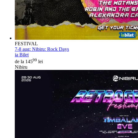
FESTIVAL
7-8 aug:
Nibiru: Rock Days
ia Bilet
99
de la 145
lei
Nibiru