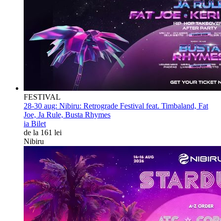
FESTIVAL
28-30 aug:
Nibiru: Retrograde Festival feat. Timbaland, Fat
Joe, Ja Rule, Busta Rhymes
ia Bilet
de la 161 lei
Nibiru