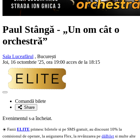
Paul Stângă
- „Un om cât o
orchestră”
Sala Luceafărul
, București
Joi, 16 octombrie '25, ora 19:00 acces de la 18:15
Adaugă
la
Comandă bilete
favorite
Share
Evenimentul s-a încheiat.
☀️ Fanii
ELITE
primesc biletele si pe SMS gratuit, au discount 10% la
comisionul de operare, la asigurarea Flex, la revânzarea pe
dăBilet
si multe alte