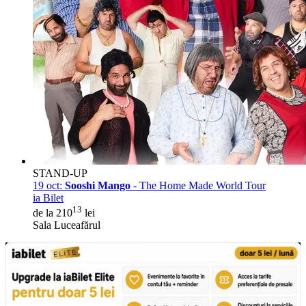
STAND-UP
19 oct:
Sooshi Mango
- The Home Made World Tour
ia Bilet
13
de la 210
lei
Sala Luceafărul