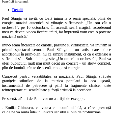
beneficii in curand.
Detalii
Paul Stanga vă invită cu toată inima la o seară specială, plină de
emoție, muzică autentică și vibrație sufletească: „Un om cât o
orchestră”, pe 16 octombrie. În această seară magică, acordeonul
meu va deveni vocea fiecărei trăiri, iar împreună vom crea o poveste
muzicală unică."
Într-o seară încărcată de emoție, pasiune și virtuozitate, vă invităm la
primul spectacol semnat Paul Stânga – un artist care aduce
acordeonul în prim-plan, nu ca simplu instrument, ci ca o extensie a
sufletului său. Sub titlul sugestiv „Un om cât o orchestră”, Paul va
oferi publicului mult mai mult decât un concert – un show complet,
plin de lumină, efecte de scenă, emoție și energie.
Cunoscut pentru versatilitatea sa muzicală, Paul Stânga străbate
granițele stilurilor: de la muzica populară la cea ușoară,
instrumentală de petrecere și până la fragmente clasice, toate
reinterpretate cu sensibilitate și forță artistică la acordeon.
Pe scenă, alături de Paul, vor urca artiști de excepție:
- Emilia Ghinescu, cu vocea ei inconfundabilă, a cărei prezență
caldă ne va purta într-un univers sensibil și plin de profunzime.