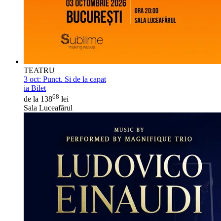
TEATRU
3 oct:
Punct. Si de la capat
ia Bilet
68
de la 138
lei
Sala Luceafărul