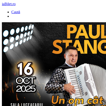
iaBilet.ro
Caută