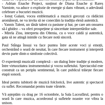
- Adrian Enache Project, susținut de Diana Enache și Rareș
Varniote, va aduce o explozie de energie și dans vibrant, o adevărată
celebrare a bucuriei muzicii.
- Ionuț Galani, vocea emblematică a muzicii grecești cu rădăcini
aromânești, ne va invita să ne conectăm la tradiția elenă autentică.
- Yannis Talent, un tânăr talent cu pasiune și har, pe care am onoarea
să-l ghidez – va oferi prospețime și sinceritate interpretărilor sale.
- Mirela Zisu, interpreta din Oltenia, cu o voce caldă și autentică,
gata să ne atingă inimile cu fiecare notă sinceră.
Paul Stânga însuși va face puntea între aceste voci și emoții,
orchestrând o seară de neuitat, în care fiecare instrument și interpretă
devin parte dintr-o simfonie colectivă.
O experiență muzicală complexă – un dialog între tradiție și modern,
între virtuozitatea instrumentului și vocea sufletului. Spectacolul este
construit ca un periplu sentimental, în care publicul trăiește fiecare
etapă sonoră.
Ideal pentru iubitorii de muzică folclorică, live autentic și spectacol
cu suflet. Recomandat pentru toate vârstele.
Vă așteptăm cu drag pe 16 octombrie, la Sala Luceafărul, pentru o
seară în care muzica, acordeonul și sufletele noastre vor vibra la
unison.