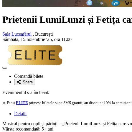
Prietenii LumiLunzi și Fetița ca
Sala Luceafărul
, București
Sâmbătă, 15 noiembrie '25, ora 11:00
Adaugă
la
Comandă bilete
favorite
Share
Evenimentul s-a încheiat.
☀️ Fanii
ELITE
primesc biletele si pe SMS gratuit, au discount 10% la comisionul
Detalii
Musical pentru copii și părinți – „Prietenii LumiLunzi și Fetița care 
Vârsta recomandată: 5+ ani