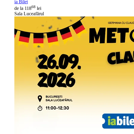
ia Bilet
68
de la 118
lei
Sala Luceafărul