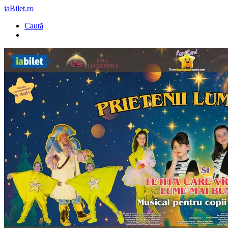
iaBilet.ro
Caută