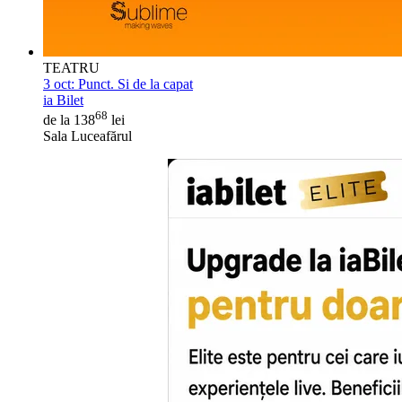
TEATRU
3 oct:
Punct. Si de la capat
ia Bilet
68
de la 138
lei
Sala Luceafărul