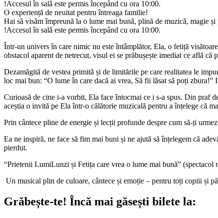
!Accesul în salǎ este permis începând cu ora 10:00.
O experiență de neuitat pentru întreaga familie!
Hai să visăm împreună la o lume mai bună, plină de muzică, magie și p
!Accesul în salǎ este permis începând cu ora 10:00.
Într-un univers în care nimic nu este întâmplător, Ela, o fetiță visătoa
obstacol aparent de netrecut, visul ei se prăbușește imediat ce află că 
Dezamăgită de vestea primită și de limitările pe care realitatea le impun
loc mai bun: “O lume în care dacă ai vrea, Să fii lăsat să poți zbura!” 
Curioasă de cine i-a vorbit, Ela face întocmai ce i s-a spus. Din praf d
aceștia o invită pe Ela într-o călătorie muzicală pentru a înțelege că ma
Prin cântece pline de energie și lecții profunde despre cum să-ți urmez
Ea ne inspiră, ne face să fim mai buni și ne ajută să înțelegem că adevăr
pierdut.
“Prietenii LumiLunzi și Fetița care vrea o lume mai bună” (spectacol mu
Un musical plin de culoare, cântece și emoție – pentru toți copiii și pă
Grăbește-te!
Încă mai găsești bilete la: