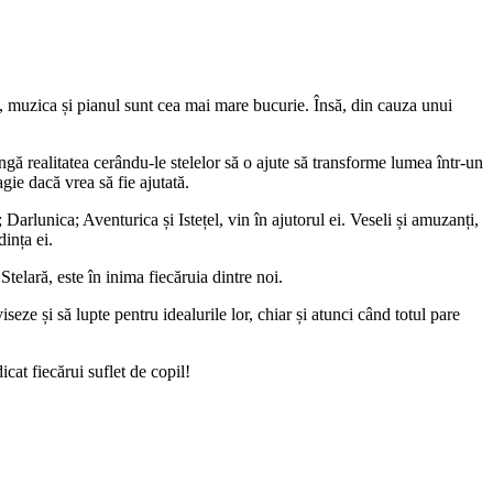
 ea, muzica și pianul sunt cea mai mare bucurie. Însă, din cauza unui
ingă realitatea cerându-le stelelor să o ajute să transforme lumea într-un
agie dacă vrea să fie ajutată.
Darlunica; Aventurica și Istețel, vin în ajutorul ei. Veseli și amuzanți,
dința ei.
telară, este în inima fiecăruia dintre noi.
eze și să lupte pentru idealurile lor, chiar și atunci când totul pare
cat fiecărui suflet de copil!