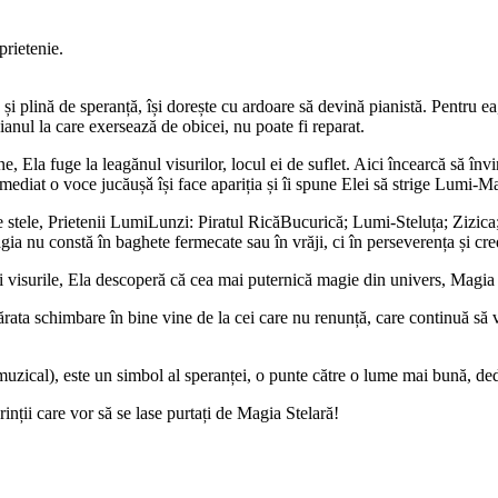
rietenie.
re și plină de speranță, își dorește cu ardoare să devină pianistă. Pentru
pianul la care exersează de obicei, nu poate fi reparat.
e, Ela fuge la leagănul visurilor, locul ei de suflet. Aici încearcă să înv
Imediat o voce jucăușǎ își face apariția și îi spune Elei să strige Lumi-M
e stele, Prietenii LumiLunzi: Piratul RicăBucurică; Lumi-Steluța; Zizica; 
gia nu constă în baghete fermecate sau în vrăji, ci în perseverența și cre
i visurile, Ela descoperă că cea mai puternică magie din univers, Magia S
ata schimbare în bine vine de la cei care nu renunță, care continuă să vis
zical), este un simbol al speranței, o punte către o lume mai bună, dedi
rinții care vor să se lase purtați de Magia Stelară!