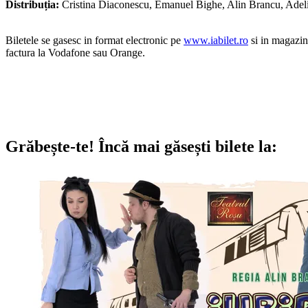
Distribuția:
Cristina Diaconescu, Emanuel Bighe, Alin Brancu, Adeli
Biletele se gasesc in format electronic pe
www.iabilet.ro
si in magazine
factura la Vodafone sau Orange.
Grăbește-te!
Încă mai găsești bilete la: