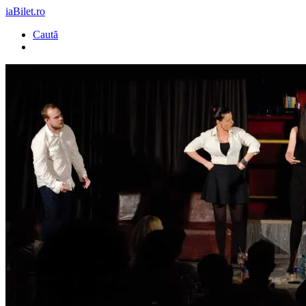
iaBilet.ro
Caută