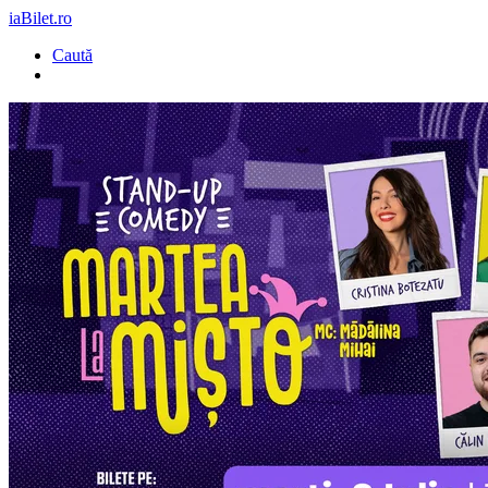
iaBilet.ro
Caută