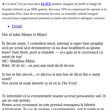
☀️ Cu doar 5 lei pe luna fanii
ELITE
primesc imagine de profil si badge de
founder, biletele si pe SMS gratuit, discount 10% la comisionul de operare si la
asigurarea Flex, lista de evenimente favorite cu reminder, refund integral
oricand (daca organizatorul permite) si multe alte beneficii adaugate constant.
Detalii
Hai să luăm Marțea la Mișto!
În fiecare marți, 5 comedieni tineri, talentați și super bine pregătiți
urcă pe scenă să-ți demonstreze că nu doar headlinerii au glume
bune! Sunt fresh, profi și relatable — și-s gata să te cucerească cu
seturi de top!
MC: Mădălina Mihai
Bilet: 30 de lei – un preț mai mult decât decent.
Și hai să fim sinceri... ce altceva ai mai bun de făcut într-o marți
seară?
Noi zicem să susții tineretu' și să vii la The Fool!
Te informăm că la evenimentele noastre accesul persoanelor sub 16
ani nu este permis.
Pentru acest eveniment nu este permisă renunțarea la biletele
achiziționate. În caz de anulare a evenimentului, veți fi notificat pe