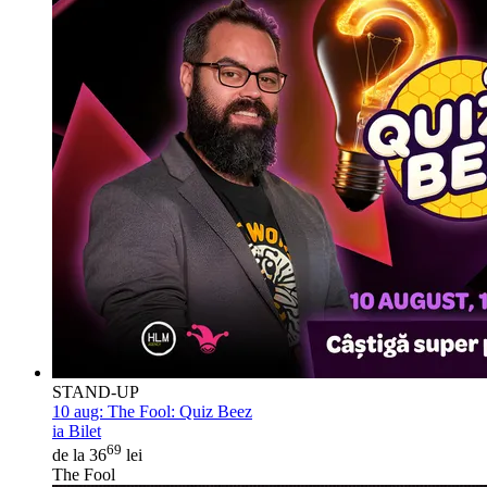
STAND-UP
10 aug:
The Fool: Quiz Beez
ia Bilet
69
de la 36
lei
The Fool