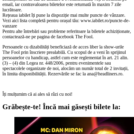
email, iar contravaloarea biletelor este returnată în maxim 7 zile
lucrătoare.
Rețeaua iabilet îți pune la dispoziție mai multe puncte de vânzare.
Vezi aici lista completă pentru orașul tău: www.iabilet.ro/puncte-de-
vanzare
Pentru alte întrebări sau probleme referitoare la biletele achiziționate,
contactează-ne pe pagina de facebook The Fool.
Persoanele cu dizabilități beneficiază de acces liber la show-urile
The Fool prin înscriere prealabilă. Cu scopul de a veni în sprijinul
persoanelor cu handicap, astfel cum este reglementat în art. 21 alin.
(3) – (4) din Legea nr. 448/2006, pentru evenimentele sau
spectacolele organizate de noi, alocăm un număr total de 2 invitații,
în limita disponibilității. Rezervările se fac la
ana@headliners.ro
.
Îți mulțumim că ai ales să râzi cu noi!
Grăbește-te!
Încă mai găsești bilete la: