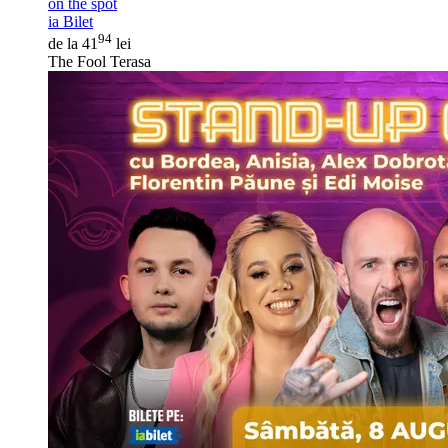
on the spot
ia Bilet
94
de la 41
lei
The Fool Terasa