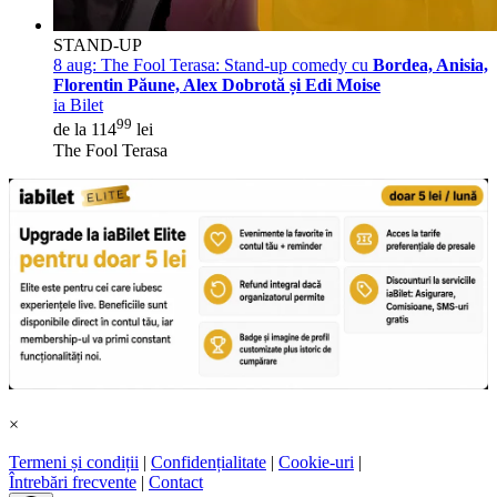
STAND-UP
8 aug:
The Fool Terasa: Stand-up comedy cu
Bordea, Anisia,
Florentin Păune, Alex Dobrotă și Edi Moise
ia Bilet
99
de la 114
lei
The Fool Terasa
×
Termeni și condiții
|
Confidențialitate
|
Cookie-uri
|
Întrebări frecvente
|
Contact