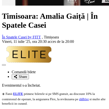
Timisoara:
Amalia Gaiță
| În
Spatele Casei
În Spatele Casei by FITT
, Timișoara
Vineri, 11 iulie '25, ora 20:30 acces de la 20:00
Adaugă
la
Comandă bilete
favorite
Share
Evenimentul s-a încheiat.
☀️ Fanii
ELITE
primesc biletele si pe SMS gratuit, au discount 10% la
comisionul de operare, la asigurarea Flex, la revânzarea pe
dăBilet
si multe alte
beneficii in curand.