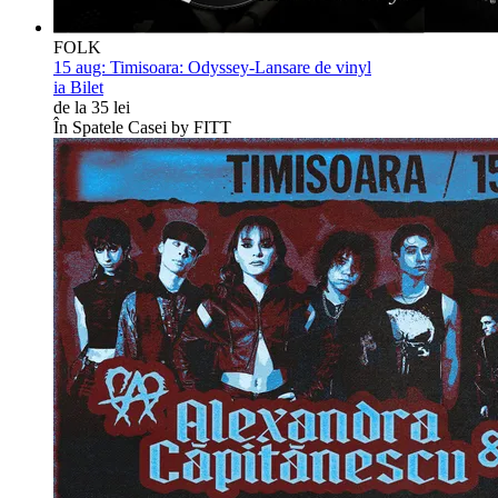
FOLK
15 aug:
Timisoara: Odyssey-Lansare de vinyl
ia Bilet
de la 35 lei
În Spatele Casei by FITT