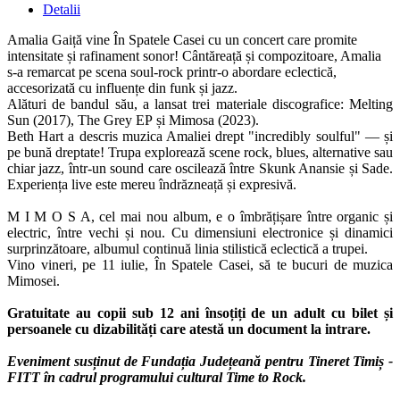
Detalii
Amalia Gaiță vine În Spatele Casei cu un concert care promite
intensitate și rafinament sonor! Cântăreață și compozitoare, Amalia
s-a remarcat pe scena soul-rock printr-o abordare eclectică,
accesorizată cu influențe din funk și jazz.
Alături de bandul său, a lansat trei materiale discografice: Melting
Sun (2017), The Grey EP și Mimosa (2023).
Beth Hart a descris muzica Amaliei drept "incredibly soulful" — și
pe bună dreptate! Trupa explorează scene rock, blues, alternative sau
chiar jazz, într-un sound care oscilează între Skunk Anansie și Sade.
Experiența live este mereu îndrăzneață și expresivă.
M I M O S A, cel mai nou album, e o îmbrățișare între organic și
electric, între vechi și nou. Cu dimensiuni electronice și dinamici
surprinzătoare, albumul continuă linia stilistică eclectică a trupei.
Vino vineri, pe 11 iulie, În Spatele Casei, să te bucuri de muzica
Mimosei.
Gratuitate au copii sub
12 ani
însoțiți de un adult cu bilet și
persoanele cu dizabilități care atestă un document la intrare.
Eveniment susținut de Fundația Județeană pentru Tineret Timiș -
FITT în cadrul programului cultural Time to Rock.