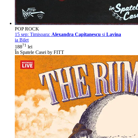
POP ROCK
15 sep:
Timisoara:
Alexandra Capitanescu
si
Lavina
ia Bilet
71
188
lei
În Spatele Casei by FITT