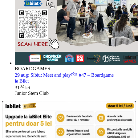
BOARDGAMES
29 aug:
Sibiu: Meet and play²⁰²⁶ #47 – Boardgame
ia Bilet
82
31
lei
Junior Stem Club