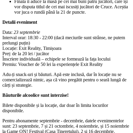
Finala îi aduce la masă pe cei mai buni patru jucători, care își
vor disputa titlul de cei mai iscusiți jucători de Cruce. Aceștia
vor juca o rundă până la 21 de puncte.
Detalii eveniment
Data:
23 septembrie
Interval orar: 18:30 - 22:00 (dacă meciurile sunt strânse, ne putem
prelungi puțin)
Locație: Exit Reality, Timișoara
Preț: de la 20 lei / jucător
Înscriere individuală – echipele se formează la fața locului
Premiu: Voucher de 50 lei la experiențele Exit Reality
Adu-ți snack-uri și băuturi. Apă este inclusă, dar în locație nu se
comercializează nimic, așa că vino pregătit pentru o seară lungă de
cărți și strategie.
Băuturile alcoolice sunt interzise!
Bilete disponibile și la locație, dar doar în limita locurilor
disponibile.
Pentru abonamente septembrie - decembrie, datele evenimentelor
sunt: 23 septembrie, 7 și 21 octombrie, 4 noiembrie, și 15 noiembrie
la Game ON! Festival (Casa Tineretului), 2 și 16 decembrie.