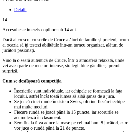
Detalii
14
Accesul este interzis copiilor sub 14 ani.
Dacă ai crescut cu serile de Cruce alături de familie și prieteni, acum
ai ocazia să îți testezi abilitățile într-un turneu organizat, alături de
jucători pasionați.
Vino la o seară autentică de Cruce, într-o atmosferă relaxată, unde
vei avea parte de meciuri intense, strategii bine gândite și premii
surpriză.
Cum se desfășoară competiția
Înscrierile sunt individuale, iar echipele se formează la fața
locului, astfel încât toată lumea să aibă șansa de a juca.
Se joacă cinci runde în sistem Swiss, oferind fiecărei echipe
mai multe meciuri.
Fiecare rundă se joacă până la 15 puncte, iar scorurile se
acumulează în clasament.
Semifinala îi va aduce la mase pe cei mai buni 8 jucători, care
vor juca o rundă până la 21 de puncte.