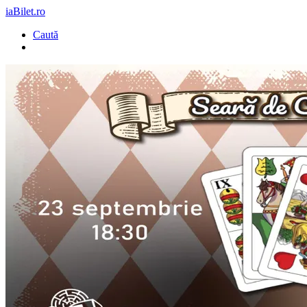
iaBilet.ro
Caută