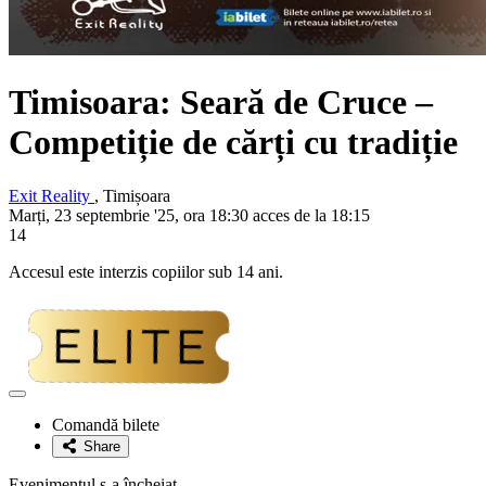
Timisoara:
Seară de Cruce
–
Competiție de cărți cu tradiție
Exit Reality
, Timișoara
Marți, 23 septembrie '25, ora 18:30 acces de la 18:15
14
Accesul este interzis copiilor sub 14 ani.
Adaugă
la
Comandă bilete
favorite
Share
Evenimentul s-a încheiat.