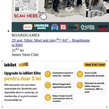
BOARDGAMES
29 aug:
Sibiu: Meet and play²⁰²⁶ #47 – Boardgame
ia Bilet
82
31
lei
Junior Stem Club