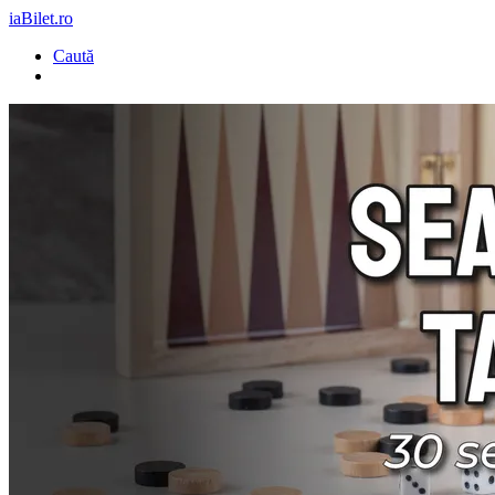
iaBilet.ro
Caută