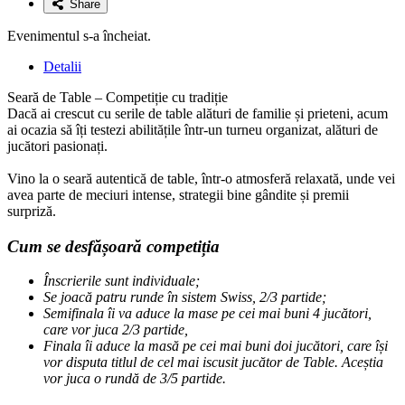
Share
Evenimentul s-a încheiat.
Detalii
Seară de Table – Competiție cu tradiție
Dacă ai crescut cu serile de table alături de familie și prieteni, acum
ai ocazia să îți testezi abilitățile într-un turneu organizat, alături de
jucători pasionați.
Vino la o seară autentică de table, într-o atmosferă relaxată, unde vei
avea parte de meciuri intense, strategii bine gândite și premii
surpriză.
Cum se desfășoară competiția
Înscrierile sunt individuale;
Se joacă patru runde în sistem Swiss, 2/3 partide;
Semifinala îi va aduce la mase pe cei mai buni 4 jucători,
care vor juca 2/3 partide,
Finala îi aduce la masă pe cei mai buni doi jucători, care își
vor disputa titlul de cel mai iscusit jucător de
Table
. Aceștia
vor juca o rundă de 3/5 partide.