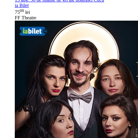
ia Bilet
08
75
lei
FF Theatre