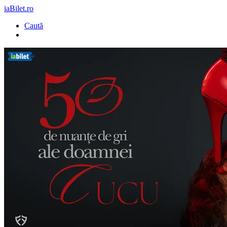
iaBilet.ro
Caută