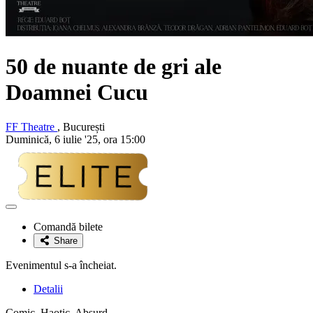
50 de nuante de gri ale
Doamnei Cucu
FF Theatre
, București
Duminică, 6 iulie '25, ora 15:00
Adaugă
la
Comandă bilete
favorite
Share
Evenimentul s-a încheiat.
Detalii
Comic. Haotic. Absurd.