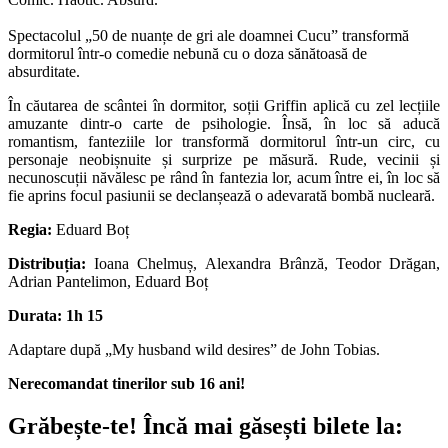
Spectacolul „50 de nuanțe de gri ale doamnei Cucu” transformă
dormitorul într-o comedie nebună cu o doza sănătoasă de
absurditate.
În căutarea de scântei în dormitor, soții Griffin aplică cu zel lecțiile
amuzante dintr-o carte de psihologie. Însă, în loc să aducă
romantism, fanteziile lor transformă dormitorul într-un circ, cu
personaje neobișnuite și surprize pe măsură. Rude, vecinii și
necunoscuții năvălesc pe rând în fantezia lor, acum între ei, în loc să
fie aprins focul pasiunii se declanșează o adevarată bombă nucleară.
Regia:
Eduard Boț
Distribuția:
Ioana Chelmuș, Alexandra Brânză, Teodor Drăgan,
Adrian Pantelimon, Eduard Boț
Durata: 1h 15
Adaptare după „My husband wild desires” de John Tobias.
Nerecomandat tinerilor sub 16 ani!
Grăbește-te!
Încă mai găsești bilete la: