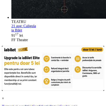
TEATRU
21 aug:
Caligula
ia Bilet
17
91
lei
FF Theatre
×