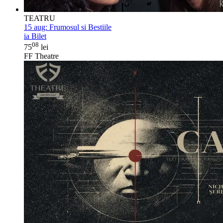
TEATRU
15 aug:
Frumosul si Bestiile
ia Bilet
08
75
lei
FF Theatre