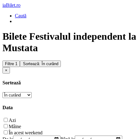
iaBilet.ro
Caută
Bilete Festivalul independent la
Mustata
Filtre
1
Sortează: În curând
×
Sortează
Data
Azi
Mâine
În acest weekend
De la
Până la