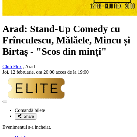
Arad: Stand-Up Comedy cu
Frînculescu, Mălăele, Mincu și
Birtaș
- "Scos din minți"
Club Flex
, Arad
Joi, 12 februarie, ora 20:00 acces de la 19:00
Adaugă
la
Comandă bilete
favorite
Share
Evenimentul s-a încheiat.