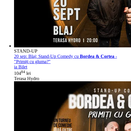
STAND-UP
20 sep:
Blaj: Stand-Up Comedy cu
Bordea & Cortea
-
"Primiți cu gluma?"
ia Bilet
84
104
lei
Terasa Hydro