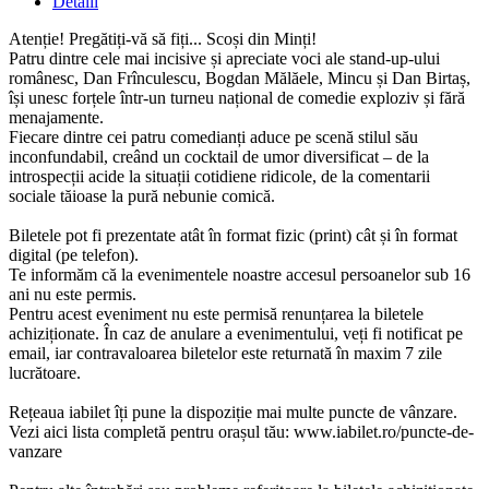
Detalii
Atenție! Pregătiți-vă să fiți... Scoși din Minți!
Patru dintre cele mai incisive și apreciate voci ale stand-up-ului
românesc, Dan Frînculescu, Bogdan Mălăele, Mincu și Dan Birtaș,
își unesc forțele într-un turneu național de comedie exploziv și fără
menajamente.
Fiecare dintre cei patru comedianți aduce pe scenă stilul său
inconfundabil, creând un cocktail de umor diversificat – de la
introspecții acide la situații cotidiene ridicole, de la comentarii
sociale tăioase la pură nebunie comică.
Biletele pot fi prezentate atât în format fizic (print) cât și în format
digital (pe telefon).
Te informăm că la evenimentele noastre accesul persoanelor sub 16
ani nu este permis.
Pentru acest eveniment nu este permisă renunțarea la biletele
achiziționate. În caz de anulare a evenimentului, veți fi notificat pe
email, iar contravaloarea biletelor este returnată în maxim 7 zile
lucrătoare.
Rețeaua iabilet îți pune la dispoziție mai multe puncte de vânzare.
Vezi aici lista completă pentru orașul tău: www.iabilet.ro/puncte-de-
vanzare