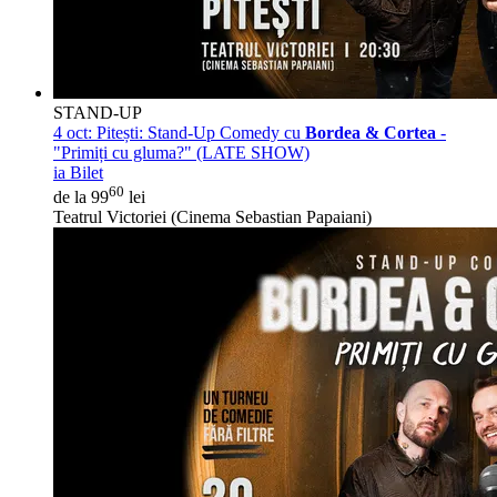
STAND-UP
4 oct:
Pitești: Stand-Up Comedy cu
Bordea & Cortea
-
"Primiți cu gluma?" (LATE SHOW)
ia Bilet
60
de la 99
lei
Teatrul Victoriei (Cinema Sebastian Papaiani)