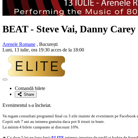
BEAT - Steve Vai, Danny Carey 
Arenele Romane
, București
Luni, 13 iulie, ora 19:30 acces de la 18:00
Adaugă
la
Comandă bilete
favorite
Share
Evenimentul s-a încheiat.
Va rugam consultati programul final cu 3 zile inainte de eveniment pe Facebook 
Copiii sub 7 ani au intrarea gratuita daca pot fi tinuti in brate.
La minim 4 bilete cumparate ai discount 10%.
☀️ Cu doar 5 lei pe luna fanii
ELITE
primesc imagine de profil si badge de founder