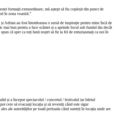
stei formații extraordinare, mă aștept să fiu copleșit din punct de
nd în zona voastră.”
 și Adrian au fost întotdeauna o sursă de inspirație pentru mine încă de
mic mai bun pentru a face scântei și a aprinde focul sub fundul tău decât
spun că sper ca toți fanii noștri să fie la fel de entuziasmați ca noi în
valid
și
a
început
spectacolul / concertul / festivalul iar biletul
pot cere
să
evacuați
locația
și
să
reveniți
când
este sigur
i
ales
ale
autorităților
pe
toată
perioada
când
sunteți
în
locația
unde are