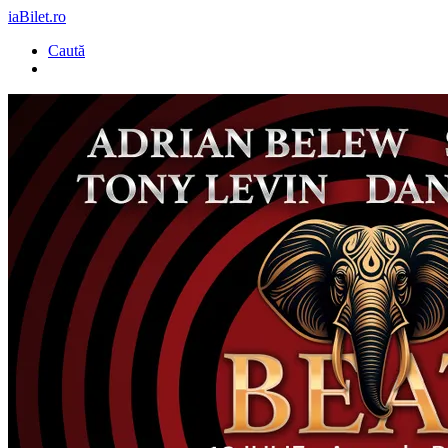
iaBilet.ro
Caută