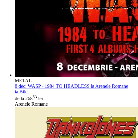
METAL
8 dec:
WASP - 1984 TO HEADLESS la Arenele Romane
ia Bilet
53
de la 268
lei
Arenele Romane