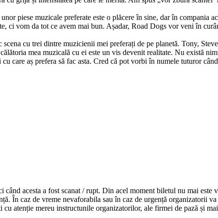
unor piese muzicale preferate este o plăcere în sine, dar în compania ace
te, ci vom da tot ce avem mai bun. Așadar, Road Dogs vor veni în curâ
 scena cu trei dintre muzicienii mei preferați de pe planetă. Tony, Steve
n călătoria mea muzicală cu ei este un vis devenit realitate. Nu există ni
pi cu care aș prefera să fac asta. Cred că pot vorbi în numele tuturor când 
ci
când
acesta
a fost scanat / rupt.
Din
acel moment biletul nu
mai
este 
nță
.
În
caz de vreme nevaforabila
sau
în
caz de
urgență
organizatorii
va
i
cu
atenție
mereu instructunile organizatorilor, ale firmei de
pază
și
ma