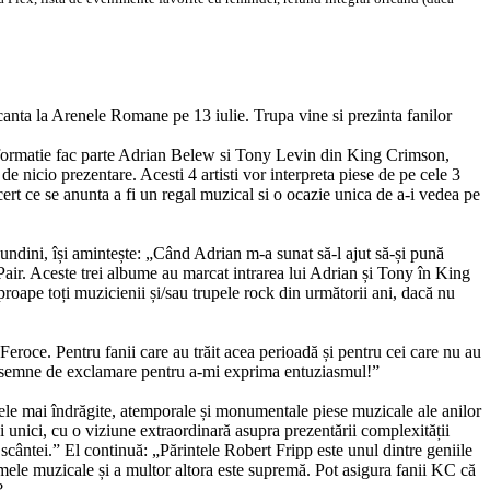
anta la Arenele Romane pe 13 iulie. Trupa vine si prezinta fanilor
formatie fac parte Adrian Belew si Tony Levin din King Crimson,
e nicio prezentare. Acesti 4 artisti vor interpreta piese de pe cele 3
cert ce se anunta a fi un regal muzical si o ocazie unica de a-i vedea pe
Bundini, își amintește: „Când Adrian m-a sunat să-l ajut să-și pună
Pair. Aceste trei albume au marcat intrarea lui Adrian și Tony în King
proape toți muzicienii și/sau trupele rock din următorii ani, dacă nu
roce. Pentru fanii care au trăit acea perioadă și pentru cei care nu au
te semne de exclamare pentru a-mi exprima entuziasmul!”
 cele mai îndrăgite, atemporale și monumentale piese muzicale ale anilor
unici, cu o viziune extraordinară asupra prezentării complexității
 scântei.” El continuă: „Părintele Robert Fripp este unul dintre geniile
ii mele muzicale și a multor altora este supremă. Pot asigura fanii KC că
?