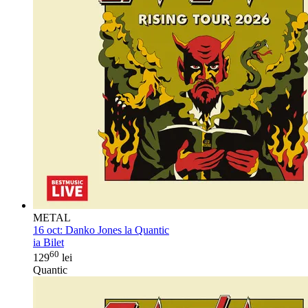
METAL
16 oct:
Danko Jones la Quantic
ia Bilet
60
129
lei
Quantic