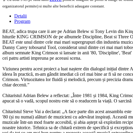
organizatorul permite) si multe alte beneficii adaugate constant.
Detalii
Program
BEAT, adica trupa care ii are pe Adrian Belew si Tony Levin din King 
hiturile KING CRIMSON de pe albumele Discipline, Beat si Three Of A Pe
BEAT este unul dintre cele mai mari supergrupuri din industria muzi
Danny Carey tobosarul Tool, considerat unul dintre cei mai mari tobosari
album semnate King Crimson si lansate in anii '80, 'Discipline', 'Beat' 
cei patru artisti impreuna pe aceeasi scena.
Viziunea pentru acest proiect a luat naștere din dialogul inițial dintr
ideea în practică, m-am gândit imediat că cel mai bine ar fi să ne conc
Crimson. Virtuozitatea lor fluidă și melodică, precum și precizia dramat
chiar decenii.”
Chitaristul Adrian Belew a reflectat: „Între 1981 și 1984, King Crimso
apucat să o vadă, scopul nostru este să o readucem la viață. O sarci
Chitaristul Steve Vai a declarat: „A face parte din acest ansamblu este
'80 (și nu numai) alături de muzicieni cu adevărat inspirați. Această 
muzicale într-un mod foarte accesibil, și abia aștept să explorăm recipr
noastre istorice. Tehnica sa de chitară extrem de specifică și excepționa
voi da tot ce am mai bun pentru a respecta această muzică extraordinară