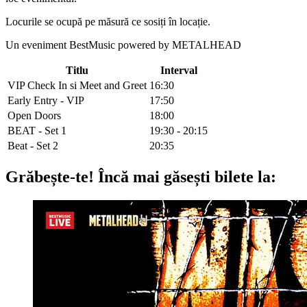
Locurile
se
ocupă
pe
măsură
ce
sosiți
în
locație
.
Un eveniment BestMusic powered by METALHEAD
Titlu
Interval
VIP Check In si Meet and Greet
16:30
Early Entry - VIP
17:50
Open Doors
18:00
BEAT - Set 1
19:30 - 20:15
Beat - Set 2
20:35
Grăbește-te!
Încă mai găsești bilete la: