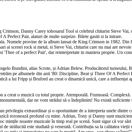
Crimson, Danny Carey tobosarul Tool si celebrul chitarist Steve Vai, c
rfect Pair, alaturi de multe surprize. Bilete gasiti si la intrare.
cala. Numele provine de la album lansat de King Crimson in 1982. Din 
 ai scenei rock si metal, si Steve Vai, chitarist care nu mai are nevoie d
si 'Thee of a perfect Pair', dar reinterpretate in maniera proprie. Un con
e Angelo Bundini, alias Scrote, și Adrian Belew. Producătorul turneului, 
entrăm pe albumele din anii '80: Discipline, Beat și Three Of A Perfect 
ică a lui Fripp și Bruford au creat o dinamică unică, care a influențat a
n a creat o muzică cu totul proprie. Atemporală. Frumoasă. Complexă. Fe
nă monumentală, dar ne vom strădui să o îndeplinim! Nu există suficien
 un privilegiu extraordinar și o oportunitate de a interpreta unele dintre
muzică rezonează profund cu mine. Adrian, Tony și Danny sunt muzicieni 
oc mințile noastre muzicale în timp real pe scenă. Sunt sigur că vor sări
l de strălucită este studiată și venerată. Contribuția sa la calitatea vieț
 cu grija și intensitatea pe care le merită. Am spus „vor zbura scântei”