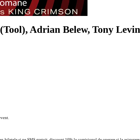
(Tool), Adrian Belew, Tony Levi
event.
, biletele si pe SMS gratuit, discount 10% la comisionul de operare si la asigurarea