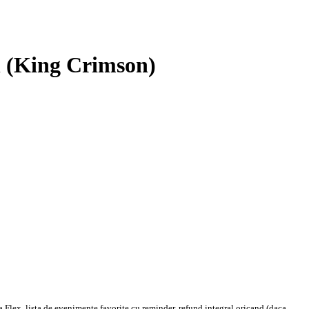
n (King Crimson)
 Flex, lista de evenimente favorite cu reminder, refund integral oricand (daca