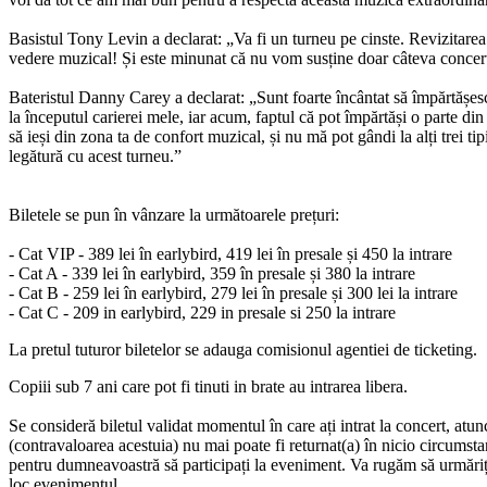
Basistul Tony Levin a declarat: „Va fi un turneu pe cinste. Revizitarea 
vedere muzical! Și este minunat că nu vom susține doar câteva concer
Bateristul Danny Carey a declarat: „Sunt foarte încântat să împărtășesc
la începutul carierei mele, iar acum, faptul că pot împărtăși o parte di
să ieși din zona ta de confort muzical, și nu mă pot gândi la alți trei ti
legătură cu acest turneu.”
Biletele
se
pun
în
vânzare
la
următoarele
prețuri
:
- Cat VIP - 389 lei
în
earlybird, 419 lei
în
presale
și
450
la
intrare
- Cat A - 339 lei
în
earlybird, 359
în
presale
și
380
la
intrare
- Cat B - 259 lei
în
earlybird, 279 lei
în
presale
și
300 lei
la
intrare
- Cat C - 209 in earlybird, 229 in presale si 250 la intrare
La pretul tuturor biletelor se adauga comisionul agentiei de ticketing.
Copiii sub 7 ani care pot fi tinuti in brate au intrarea libera.
Se
consideră
biletul validat momentul
în
care
ați
intrat
la
concert, atun
(contravaloarea acestuia) nu mai poate
fi
returnat(a)
în
nicio
circumsta
pentru
dumneavoastră
să
participați
la eveniment.
Va
rugăm
să
urmăriț
loc evenimentul.