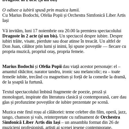
O odisee a iubirii spusă prin muzica lumii.
Cu Marius Bodochi, Ofelia Popii și Orchestra Simfonică Liber Artis
Iași
Vă invităm, luni 17 noiembrie ora 20.00 la premiera spectacolului
Dragoste în 2 acte (și un bis).
Un spectacol despre iubire. Despre
iubiri trăite, visate, pierdute sau doar atinse în treacăt. Un altfel de
Don Juan, călător prin lumi și inimi, își spune poveștile — fiecare cu
propria muzică, propriul oraș, propria femeie.
Marius Bodochi
și
Ofelia Popii
dau viață acestor personaje: el –
amantul rătăcitor, narator tandru, ironic sau melancolic; ea – toate
femeile iubite, trecând cu magnetism și forță de la comedie la dramă,
de la șoaptă la furtună.
Textul spectacolului îmbină fragmente de poezie, proză și
monologuri, inspirate din literatura clasică și contemporană, care dau
glas și profunzime poveștilor de iubire prezentate pe scenă.
Muzica este firul roșu al călătoriei: teme celebre din film, operă, jazz,
tango, chanson și vals, reinterpretate cu rafinament de
Orchestra
Simfonică Liber
Artis din Iași
– un ansamblu format din 26 de
muzicieni profesioniști, artiști ai scenei ieșene contemporane,