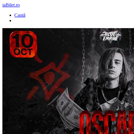
iaBilet.ro
Caută