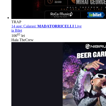
TRAP
14 aug:
Calarasi:
MADATORRICELLI
Live
ia Bilet
05
106
lei
Hala TheCrew