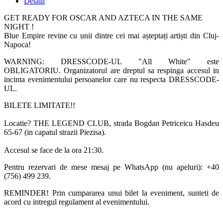
Detalii
GET READY FOR OSCAR AND AZTECA IN THE SAME
NIGHT !
Blue Empire revine cu unii dintre cei mai așteptați artiști din Cluj-
Napoca! ​​
WARNING: DRESSCODE-UL "All White" este
OBLIGATORIU. Organizatorul are dreptul sa respinga accesul in
incinta evenimentului persoanelor care nu respecta DRESSCODE-
UL.
BILETE LIMITATE!!
Locatie? THE LEGEND CLUB, strada Bogdan Petriceicu Hasdeu
65-67 (in capatul strazii Piezisa).
Accesul se face de la ora 21:30.
Pentru rezervari de mese mesaj pe WhatsApp (nu apeluri):
+40
(756) 499 239
.
REMINDER! Prin cumpararea unui bilet la eveniment, sunteti de
acord cu intregul regulament al evenimentului.