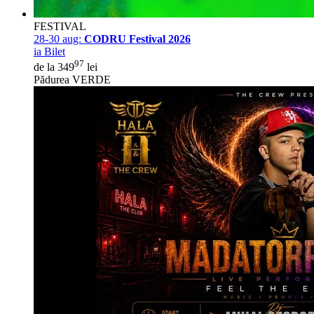
FESTIVAL
28-30 aug:
CODRU Festival 2026
ia Bilet
97
de la 349
lei
Pădurea VERDE