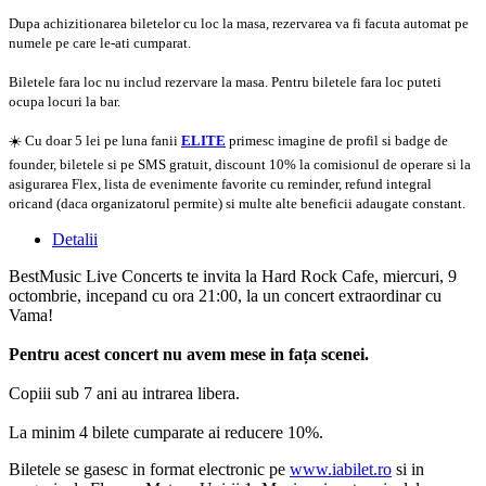
Dupa achizitionarea biletelor cu loc la masa, rezervarea va fi facuta automat pe
numele pe care le-ati cumparat.
Biletele fara loc nu includ rezervare la masa. Pentru biletele fara loc puteti
ocupa locuri la bar.
☀️ Cu doar 5 lei pe luna fanii
ELITE
primesc imagine de profil si badge de
founder, biletele si pe SMS gratuit, discount 10% la comisionul de operare si la
asigurarea Flex, lista de evenimente favorite cu reminder, refund integral
oricand (daca organizatorul permite) si multe alte beneficii adaugate constant.
Detalii
BestMusic Live Concerts te invita la Hard Rock Cafe, miercuri, 9
octombrie, incepand cu ora 21:00, la un concert extraordinar cu
Vama!
Pentru acest concert nu avem mese in fața scenei.
Copiii sub 7 ani au intrarea libera.
La minim 4 bilete cumparate ai reducere 10%.
Biletele se gasesc in format electronic pe
www.iabilet.ro
si in