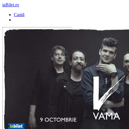
iaBilet.ro
Caută