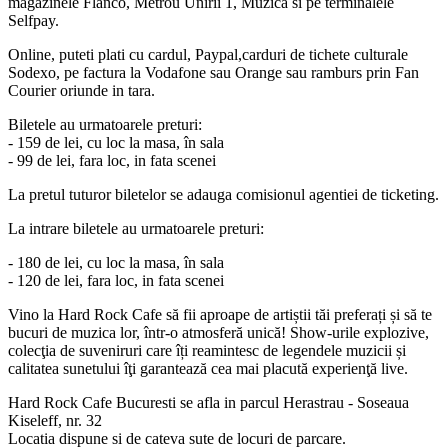
magazinele Flanco, Metrou Unirii 1, Muzica si pe terminalele
Selfpay.
Online, puteti plati cu cardul, Paypal,carduri de tichete culturale
Sodexo, pe factura la Vodafone sau Orange sau ramburs prin Fan
Courier oriunde in tara.
Biletele au urmatoarele preturi:
- 159 de lei, cu loc la masa, în sala
- 99 de lei, fara loc, in fata scenei
La pretul tuturor biletelor se adauga comisionul agentiei de ticketing.
La intrare biletele au urmatoarele preturi:
- 180 de lei, cu loc la masa, în sala
- 12
0 de lei, fara loc, in fata scenei
Vino la Hard Rock Cafe să fii aproape de artiștii tăi preferați și să te
bucuri de muzica lor, într-o atmosferă unică! Show-urile explozive,
colecţia de suveniruri care îți reamintesc de legendele muzicii și
calitatea sunetului îţi garantează cea mai placută experienţă live.
Hard Rock Cafe Bucuresti se afla in parcul Herastrau - Soseaua
Kiseleff, nr. 32
Locatia dispune si de cateva sute de locuri de parcare.