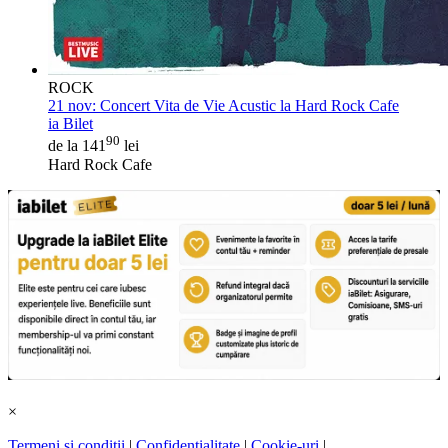
ROCK
21 nov:
Concert Vita de Vie Acustic la Hard Rock Cafe
ia Bilet
90
de la 141
lei
Hard Rock Cafe
×
Termeni și condiții
|
Confidențialitate
|
Cookie-uri
|