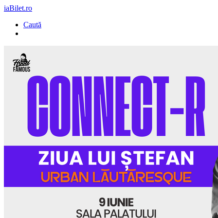
iaBilet.ro
Caută