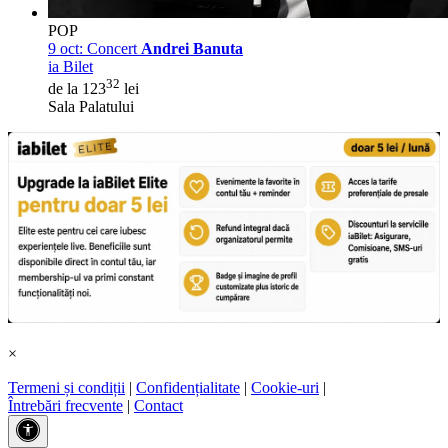
POP
9 oct:
Concert
Andrei Banuta
ia Bilet
32
de la 123
lei
Sala Palatului
×
Termeni și condiții
|
Confidențialitate
|
Cookie-uri
|
Întrebări frecvente
|
Contact