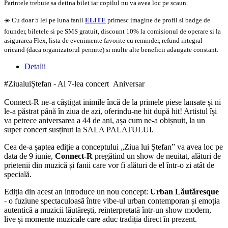
Parintele trebuie sa detina bilet iar copilul nu va avea loc pe scaun.
☀️ Cu doar 5 lei pe luna fanii
ELITE
primesc imagine de profil si badge de
founder, biletele si pe SMS gratuit, discount 10% la comisionul de operare si la
asigurarea Flex, lista de evenimente favorite cu reminder, refund integral
oricand (daca organizatorul permite) si multe alte beneficii adaugate constant.
Detalii
#ZiualuiȘtefan - Al 7-lea concert Aniversar
Connect-R ne-a câștigat inimile încă de la primele piese lansate și ni
le-a păstrat până în ziua de azi, oferindu-ne hit după hit! Artistul își
va petrece aniversarea a 44 de ani, așa cum ne-a obișnuit, la un
super concert susținut la SALA PALATULUI.
Cea de-a șaptea ediție a conceptului
„Ziua lui Ștefan”
va avea loc pe
data de
9 iunie,
Connect-R
pregătind un show de neuitat, alături de
prietenii din muzică și fanii care vor fi alături de el într-o zi atât de
specială.
Ediția din acest an introduce un nou concept:
Urban Lăutăresque
-
o fuziune spectaculoasă între vibe-ul urban contemporan și emoția
autentică a muzicii lăutărești, reinterpretată într-un show modern,
live și momente muzicale care aduc tradiția direct în prezent.