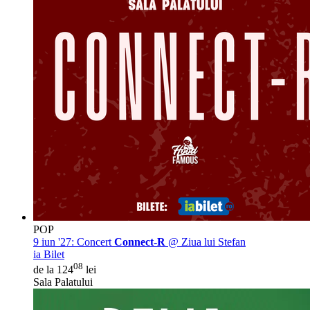
POP
9 iun '27:
Concert
Connect-R
@ Ziua lui Stefan
ia Bilet
08
de la 124
lei
Sala Palatului