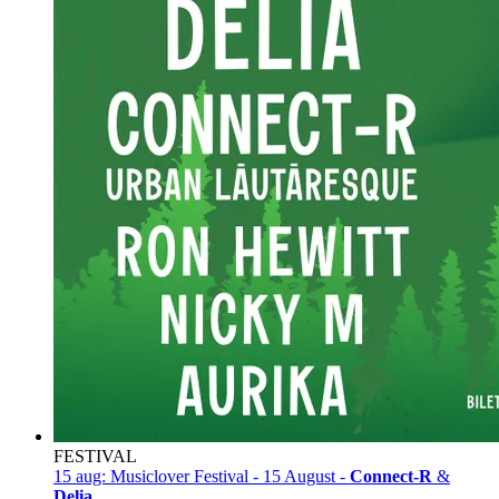
FESTIVAL
15 aug:
Musiclover Festival - 15 August -
Connect-R
&
Delia