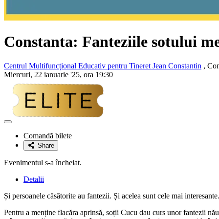
Constanta: Fanteziile sotului m
Centrul Multifuncțional Educativ pentru Tineret Jean Constantin
, Con
Miercuri, 22 ianuarie '25, ora 19:30
Adaugă
la
Comandă bilete
favorite
Share
Evenimentul s-a încheiat.
Detalii
Și persoanele căsătorite au fantezii. Și acelea sunt cele mai interesante
Pentru a menține flacăra aprinsă, soții Cucu dau curs unor fantezii nău