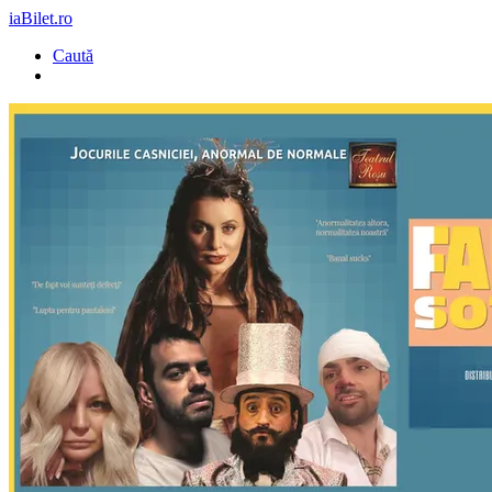
iaBilet.ro
Caută