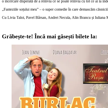
o încercare disperată de a reînvia ce se poate reînvia cu tot ce ai la în
„Fanteziile soțului meu” – o super comedie în care demascăm căsniciil
Cu Livia Taloi, Pavel Bârsan, Andrei Necula, Alin Brancu și Iuliana Ma
Grăbește-te!
Încă mai găsești bilete la: