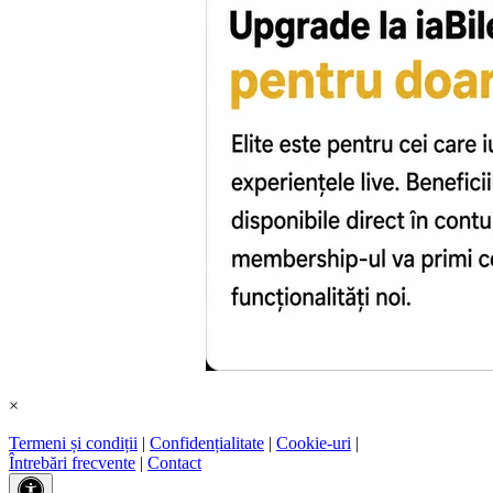
×
Termeni și condiții
|
Confidențialitate
|
Cookie-uri
|
Întrebări frecvente
|
Contact