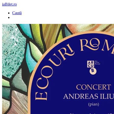
iaBilet.ro
Caută