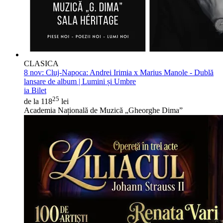
CLASICA
8 nov:
Cluj-Napoca: Andrei Irimia x Marius Manole - Dublă
lansare de album | Lumini și Umbre
ia Bilet
25
de la 118
lei
Academia Națională de Muzică „Gheorghe Dima”