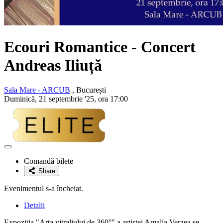
Ecouri Romantice
- Concert
Andreas Iliuță
Sala Mare - ARCUB
, București
Duminică, 21 septembrie '25, ora 17:00
Adaugă
la
Comandă bilete
favorite
Share
Evenimentul s-a încheiat.
Detalii
Expoziția "Arta vitraliului de 360°" a artistei Amalia Verzea se