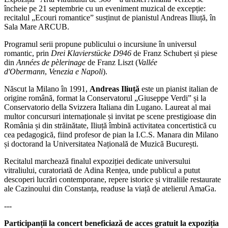
încheie pe 21 septembrie cu un eveniment muzical de excepție:
recitalul „Ecouri romantice” susținut de pianistul Andreas Iliuță, în
Sala Mare ARCUB.
Programul serii propune publicului o incursiune în universul
romantic, prin
Drei Klavierstücke D946
de
Franz Schubert
și piese
din
Années de pèlerinage
de
Franz Liszt
(
Vallée
d'Obermann
,
Venezia e Napoli
).
Născut la Milano în 1991,
Andreas Iliuță
este un pianist italian de
origine română, format la Conservatorul „Giuseppe Verdi” și la
Conservatorio della Svizzera Italiana din Lugano. Laureat al mai
multor concursuri internaționale și invitat pe scene prestigioase din
România și din străinătate, Iliuță îmbină activitatea concertistică cu
cea pedagogică, fiind profesor de pian la I.C.S. Manara din Milano
și doctorand la Universitatea Națională de Muzică București.
Recitalul marchează finalul expoziției dedicate universului
vitraliului, curatoriată de
Adina Rențea
, unde publicul a putut
descoperi lucrări contemporane, repere istorice și vitraliile restaurate
ale
Cazinoului din Constanța
, readuse la viață de atelierul AmaGa.
---
Participanții la concert beneficiază de acces gratuit la expoziția