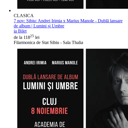
CLASICA
7 nov:
Sibiu: Andrei Irimia x Marius Manole - Dublă lansare
de album | Lumini și Umbre
ia Bilet
25
de la 118
lei
Filarmonica de Stat Sibiu - Sala Thalia