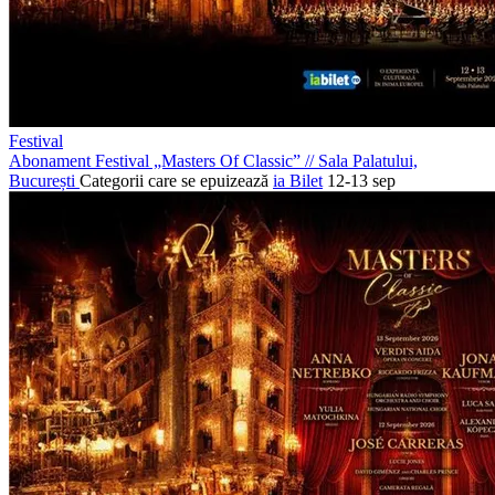
Festival
Abonament Festival „Masters Of Classic”
//
Sala Palatului,
București
Categorii care se epuizează
ia Bilet
12-13 sep