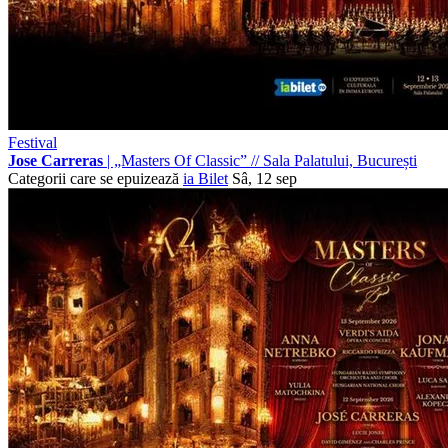
Festival
Jose Carreras
| „Masters Of Classic”
//
Sala Palatului, București
Categorii care se epuizează
ia Bilet
Sâ, 12 sep