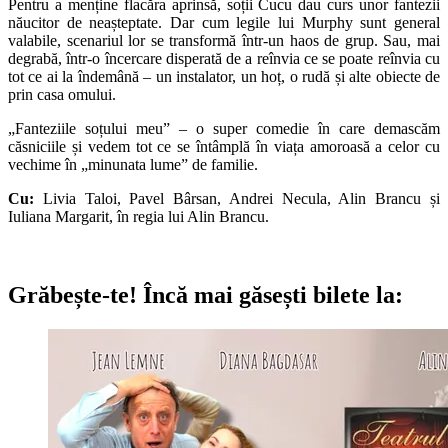
Pentru a menține flacăra aprinsă, soții Cucu dau curs unor fantezii
năucitor de neașteptate. Dar cum legile lui Murphy sunt general
valabile, scenariul lor se transformă într-un haos de grup. Sau, mai
degrabă, într-o încercare disperată de a reînvia ce se poate reînvia cu
tot ce ai la îndemână – un instalator, un hoț, o rudă și alte obiecte de
prin casa omului.
„Fanteziile soțului meu” – o super comedie în care demascăm
căsniciile și vedem tot ce se întâmplă în viața amoroasă a celor cu
vechime în „minunata lume” de familie.
Cu:
Livia Taloi, Pavel Bârsan, Andrei Necula, Alin Brancu și
Iuliana Margarit, în regia lui Alin Brancu.
Grăbește-te!
Încă mai găsești bilete la: