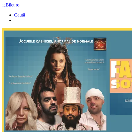
iaBilet.ro
Caută