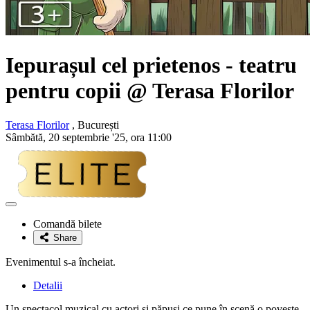
Iepurașul cel prietenos
- teatru
pentru copii @ Terasa Florilor
Terasa Florilor
, București
Sâmbătă, 20 septembrie '25, ora 11:00
Adaugă
la
Comandă bilete
favorite
Share
Evenimentul s-a încheiat.
Detalii
Un spectacol muzical cu actori şi păpuşi ce pune în scenă o poveste