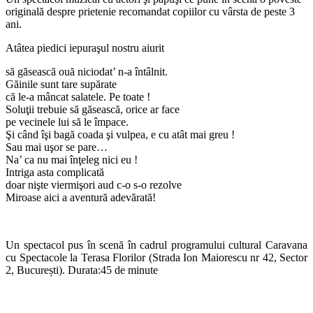
originală despre prietenie recomandat copiilor cu vârsta de peste 3
ani.
Atâtea piedici iepuraşul nostru aiurit
să găsească ouă niciodat’ n-a întâlnit.
Găinile sunt tare supărate
că le-a mâncat salatele. Pe toate !
Soluţii trebuie să găsească, orice ar face
pe vecinele lui să le împace.
Şi când îşi bagă coada şi vulpea, e cu atât mai greu !
Sau mai uşor se pare…
Na’ ca nu mai înţeleg nici eu !
Intriga asta complicată
doar nişte viermişori aud c-o s-o rezolve
Miroase aici a aventură adevărată!
Un spectacol pus în scenă în cadrul programului cultural
Caravana
cu Spectacole
la
Terasa Florilor
(
Strada Ion Maiorescu nr 42, Sector
2, Bucure
ști).
Durata:45 de minute