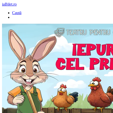
iaBilet.ro
Caută