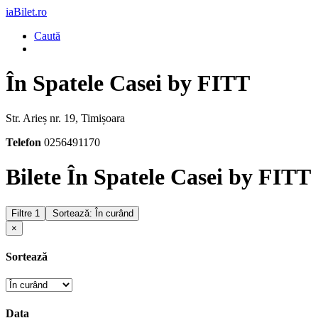
iaBilet.ro
Caută
În Spatele Casei by FITT
Str. Arieș nr. 19, Timișoara
Telefon
0256491170
Bilete În Spatele Casei by FITT
Filtre
1
Sortează: În curând
×
Sortează
Data