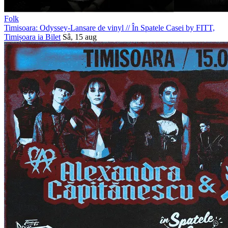
Folk
Timisoara: Odyssey-Lansare de vinyl
//
În Spatele Casei by FITT,
Timișoara
ia Bilet
Sâ, 15 aug