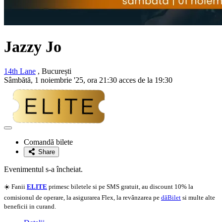
Jazzy Jo
14th Lane
, București
Sâmbătă, 1 noiembrie '25, ora 21:30 acces de la 19:30
Adaugă
la
Comandă bilete
favorite
Share
Evenimentul s-a încheiat.
☀️ Fanii
ELITE
primesc biletele si pe SMS gratuit, au discount 10% la
comisionul de operare, la asigurarea Flex, la revânzarea pe
dăBilet
si multe alte
beneficii in curand.