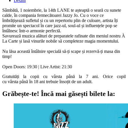
Detalii
Sâmbătă, 1 noiembrie, la 14th LANE te așteaptă o seară cu sunete
calde, în compania fermecătoarei Jazzy Jo. Cu o voce ce
îmbrățișează sufletul și cu un repertoriu plin de culoare, artista îți
promite un spectacol în care jazz-ul, soul-ul și influențele pop se
întâlnesc într-o armonie perfectă.
Savurează muzica alături de preparatele rafinate din meniul nostru À
La Carte și lasă vinurile nobile să completeze magia momentului.
Nu lăsa această întâlnire specială să-ți scape și rezervă-ți masa din
timp!
Open Doors: 19:30 | Live Artist: 21:30
Gratuități
la
copii cu
vârsta
până
la
7 ani. Orice copil
cu
vârsta
până
în
18 ani trebuie
însoțit
de un adult.
Grăbește-te!
Încă mai găsești bilete la: