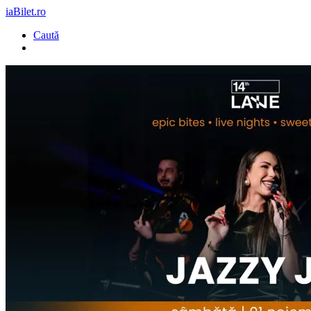
iaBilet.ro
Caută