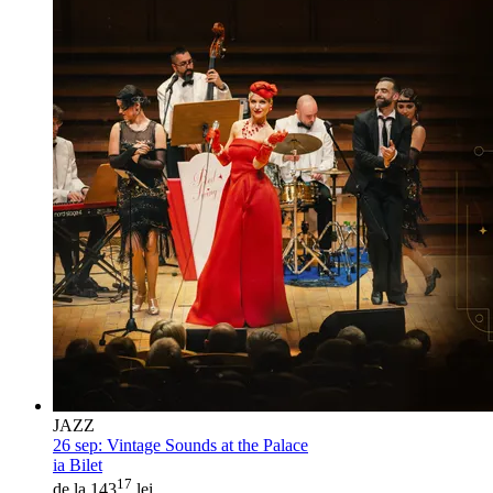
JAZZ
26 sep:
Vintage Sounds at the Palace
ia Bilet
17
de la 143
lei