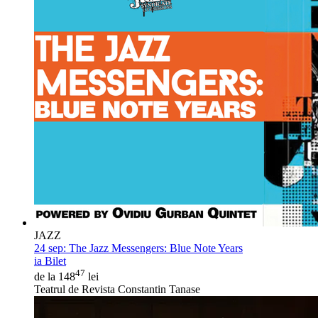
JAZZ
24 sep:
The Jazz Messengers: Blue Note Years
ia Bilet
47
de la 148
lei
Teatrul de Revista Constantin Tanase