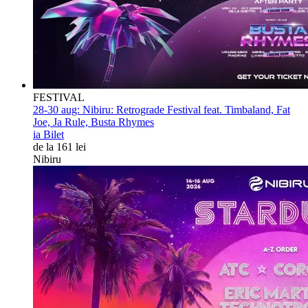
FESTIVAL
28-30 aug:
Nibiru: Retrograde Festival feat. Timbaland, Fat
Joe, Ja Rule, Busta Rhymes
ia Bilet
de la 161 lei
Nibiru