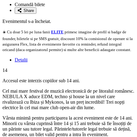
la
Comandă bilete
favorite
Share
Evenimentul s-a încheiat.
☀️ Cu doar 5 lei pe luna fanii
ELITE
primesc imagine de profil si badge de
founder, biletele si pe SMS gratuit, discount 10% la comisionul de operare si la
asigurarea Flex, lista de evenimente favorite cu reminder, refund integral
oricand (daca organizatorul permite) si multe alte beneficii adaugate constant.
Detalii
14
Accesul este interzis copiilor sub 14 ani.
Cel mai mare festival de muzică electronică de pe litoralul românesc.
NEBULA X aduce EDM, techno și house la un nivel care
rivalizează cu Ibiza și Mykonos, la un preț incredibil! Trei nopți
electrice în cel mai mare club open-air din lume.
Vârsta minimă pentru participarea la acest eveniment este de 14 ani.
Minorii cu vârsta cuprinsă între 14 și 15 ani trebuie să fie însoțiți de
un părinte sau tutore legal. Părintele/tutorele legal trebuie să dețină,
de asemenea, un bilet valid pentru a intra în eveniment.