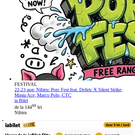
FESTIVAL
22-23 aug:
Nibiru: Porc Fest feat. Deliric X Silent Strike,
Masta Ace, Marco Polo, CTC
ia Bilet
99
de la 144
lei
Nibiru