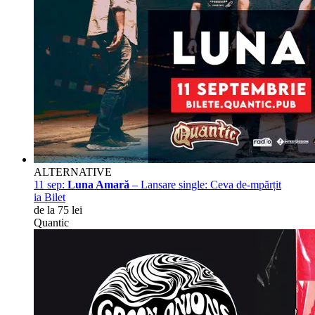
ALTERNATIVE
11 sep:
Luna Amară
– Lansare single: Ceva de-mpărțit
ia Bilet
de la 75 lei
Quantic