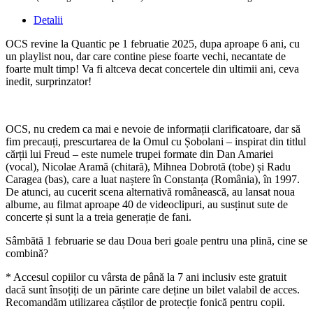
Detalii
OCS revine la Quantic pe 1 februatie 2025, dupa aproape 6 ani, cu
un playlist nou, dar care contine piese foarte vechi, necantate de
foarte mult timp! Va fi altceva decat concertele din ultimii ani, ceva
inedit, surprinzator!
OCS, nu credem ca mai e nevoie de informații clarificatoare, dar să
fim precauți, prescurtarea de la Omul cu Șobolani – inspirat din titlul
cărții lui Freud – este numele trupei formate din Dan Amariei
(vocal), Nicolae Aramă (chitară), Mihnea Dobrotă (tobe) și Radu
Caragea (bas), care a luat naștere în Constanța (România), în 1997.
De atunci, au cucerit scena alternativă românească, au lansat noua
albume, au filmat aproape 40 de videoclipuri, au susținut sute de
concerte și sunt la a treia generație de fani.
Sâmbătă 1 februarie se dau Doua beri goale pentru una plină, cine se
combină?
* Accesul copiilor cu vârsta de până la 7 ani inclusiv este gratuit
dacă sunt însoțiți de un părinte care deține un bilet valabil de acces.
Recomandăm utilizarea căștilor de protecție fonică pentru copii.