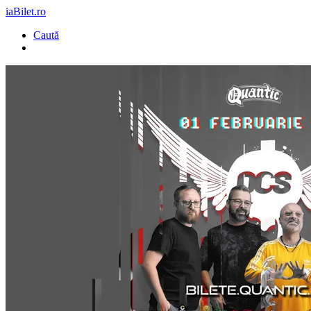
iaBilet.ro
Caută