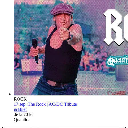
ROCK
17 sep:
The Rock | AC/DC Tribute
ia Bilet
de la 70 lei
Quantic