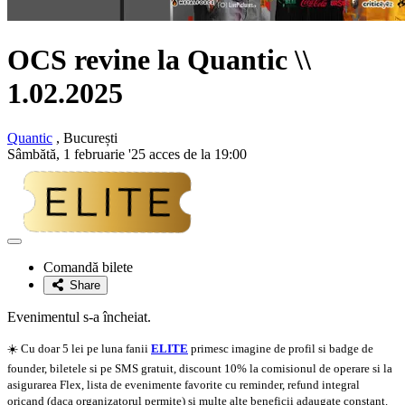
OCS revine la Quantic \\
1.02.2025
Quantic
, București
Sâmbătă, 1 februarie '25 acces de la 19:00
Adaugă
la
Comandă bilete
favorite
Share
Evenimentul s-a încheiat.
☀️ Cu doar 5 lei pe luna fanii
ELITE
primesc imagine de profil si badge de
founder, biletele si pe SMS gratuit, discount 10% la comisionul de operare si la
asigurarea Flex, lista de evenimente favorite cu reminder, refund integral
oricand (daca organizatorul permite) si multe alte beneficii adaugate constant.