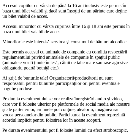
Accesul copiilor cu vârsta de până la 16 ani inclusiv este permis în
baza unui bilet valabil și dacă sunt însoțiți de un părinte care deține
un bilet valabil de acces.
Accesul minorilor cu vârsta cuprinsă între 16 și 18 ani este permis în
baza unui bilet valabil de acces.
Minorilor le este interzisă servirea şi consumul de băuturi alcoolice.
Este permis accesul cu animale de companie cu condiția respectării
regulamentului privind animalele de companie în spațiul public
(animalele vor fi ținute în lesă, câinii de talie mare sau rase agresive
obligatoriu poartă botniță etc.).
Ai grijă de bunurile tale! Organizatorii/producătorii nu sunt
responsabili pentru bunurile participanţilor ori pentru eventuale
pagube produse.
Pe durata evenimentului se vor realiza înregistrări audio şi video,
care vor fi folosite ulterior pe platformele de social media ale noastre
și ale partenerilor, iar unele pot conține, aleatoriu, imaginea sau
vocea persoanelor din public. Participarea la eveniment reprezintă
acordul implicit pentru folosirea lor în aceste scopuri.
Pe durata evenimentului pot fi folosite lumini cu efect stroboscopic,