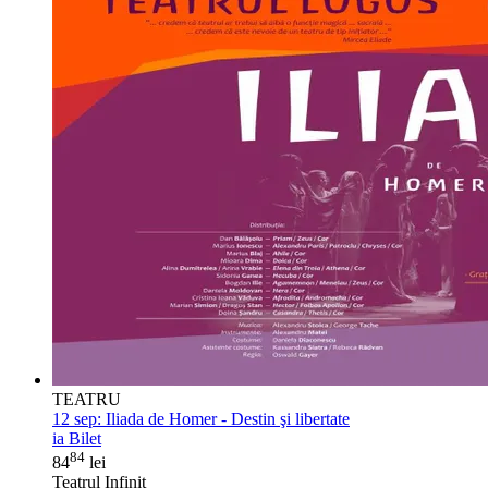
TEATRU
12 sep:
Iliada de Homer - Destin şi libertate
ia Bilet
84
84
lei
Teatrul Infinit