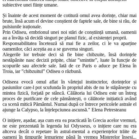
subiective unei ființe umane.
Și înainte de acest moment de cotitură omul avea dorințe, chiar mai
brute, însă acum el devine conștient de faptele sale, de bine si rău, de
pulsiunile iraționale.
Prin Odiseu, embrionul unei noi stări de conștiință umană, oamenii
au a învăța să decidă singuri pe planul fizic, al existenței proprii.
Responsabilitatea încetează să mai fie a zeilor, ci le va aparține
oamenilor, căci aceștia au a se guverna singuri.
Alegerile lor trebuie deci să fie bine chibzuite, însă dorințele
nestăpânite nasc decizii pripite, chiar ”smintite”, luate în funcție de
scopurile sau afectele sale. Iată de ce Paris o aduce pe Elena în
Troia, iar ”chibzuitul” Odiseu o răzbună.
Odiseea evocă omul aflat în vârtejul instinctelor, dorințelor și
pasiunilor care-l pot scufunda în propriul abis de nu le stăpânește cu
mintea fizică, forjată pe stâncă. Călătoria lui Odiseu este un întreg
proces de purificare de cele pământești, o călătorie inițiatică având
ca scenă mitică Pământul. Numai după ce întrece pericolele astrale el
ajunge la Calypso, la înțelepciunea ascunsă." Elena Petresteanu
O inițiere, așadar, așa cum era ea practicată în Grecia acelor vremuri,
ne este prezentată în legenda lui Odysseus, o inițiere care nu era
altceva decât o repetare în astral-mental a experiențelor trăite de
oameni în timpurile lemuriene până în vremea Misterelor înseși...