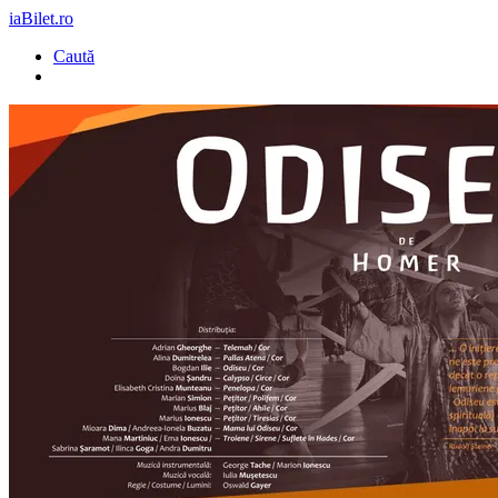
iaBilet.ro
Caută