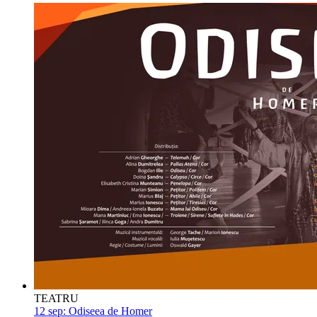
TEATRU
12 sep:
Odiseea de Homer