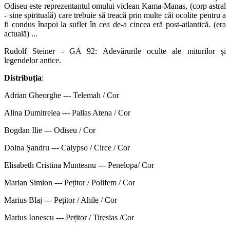
Odiseu este reprezentantul omului viclean Kama-Manas, (corp astral
- sine spirituală) care trebuie să treacă prin multe căi ocolite pentru a
fi condus înapoi la suflet în cea de-a cincea eră post-atlantică. (era
actuală) ...
Rudolf Steiner - GA 92: Adevărurile oculte ale miturilor și
legendelor antice.
Distribuția
:
Adrian Gheorghe --- Telemah / Cor
Alina Dumitrelea --- Pallas Atena / Cor
Bogdan Ilie --- Odiseu / Cor
Doina Șandru --- Calypso / Circe / Cor
Elisabeth Cristina Munteanu --- Penelopa/ Cor
Marian Simion --- Pețitor / Polifem / Cor
Marius Blaj --- Pețitor / Ahile / Cor
Marius Ionescu --- Pețitor / Tiresias /Cor