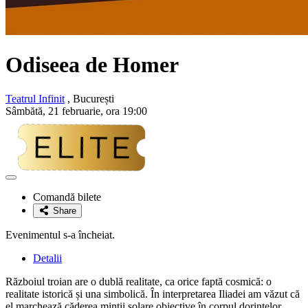
Odiseea de Homer
Teatrul Infinit
, București
Sâmbătă, 21 februarie, ora 19:00
Adaugă
la
Comandă bilete
favorite
Share
Evenimentul s-a încheiat.
Detalii
Războiul troian are o dublă realitate, ca orice faptă cosmică: o
realitate istorică și una simbolică. În interpretarea Iliadei am văzut că
el marchează căderea minții solare obiective în corpul dorințelor