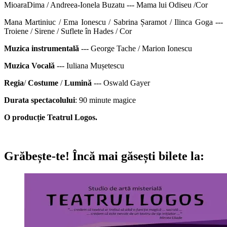
MioaraDima / Andreea-Ionela Buzatu --- Mama lui Odiseu /Cor
Mana Martiniuc / Ema Ionescu / Sabrina Șaramot / Ilinca Goga ---
Troiene / Sirene / Suflete în Hades / Cor
Muzica instrumentală
--- George Tache / Marion Ionescu
Muzica Vocală
--- Iuliana Mușetescu
Regia
/
Costume
/
Lumină
--- Oswald Gayer
Durata spectacolului
: 90 minute magice
O producție Teatrul Logos.
Grăbește-te!
Încă mai găsești bilete la: