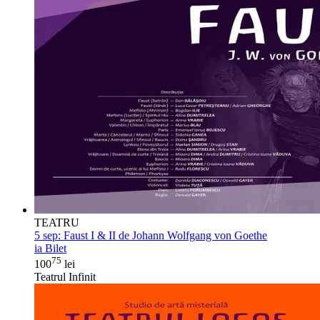
TEATRU
5 sep:
Faust I & II de Johann Wolfgang von Goethe
ia Bilet
75
100
lei
Teatrul Infinit