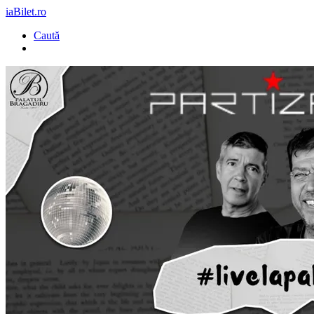
iaBilet.ro
Caută