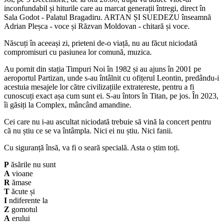
inconfundabil și hiturile care au marcat generații întregi, direct în
Sala Godot - Palatul Bragadiru. ARTAN ȘI SUEDEZU înseamnă
Adrian Pleșca - voce și Răzvan Moldovan - chitară și voce.
Născuți în aceeași zi, prieteni de-o viață, nu au făcut niciodată
compromisuri cu pasiunea lor comună, muzica.
Au pornit din stația Timpuri Noi în 1982 și au ajuns în 2001 pe
aeroportul Partizan, unde s-au întâlnit cu ofițerul Leontin, predându-i
acestuia mesajele lor către civilizațiile extratereste, pentru a fi
cunoscuți exact așa cum sunt ei. S-au întors în Titan, pe jos. În 2023,
îi găsiți la Complex, mâncând amandine.
Cei care nu i-au ascultat niciodată trebuie să vină la concert pentru
că nu știu ce se va întâmpla. Nici ei nu știu. Nici fanii.
Cu siguranță însă, va fi o seară specială. Asta o știm toți.
P
ăsările nu sunt
A
vioane
R
ămase
T
ăcute și
I
ndiferente la
Z
gomotul
A
erului