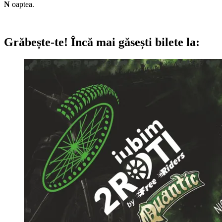
N
oaptea.
Grăbește-te!
Încă mai găsești bilete la: