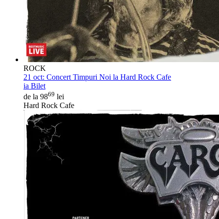
ROCK
21 oct:
Concert Timpuri Noi la Hard Rock Cafe
ia Bilet
69
de la 98
lei
Hard Rock Cafe