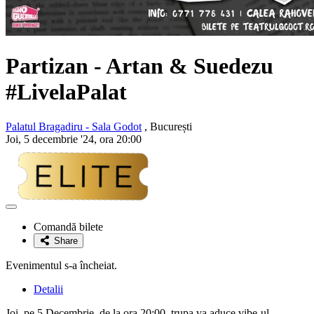
Partizan
- Artan & Suedezu
#LivelaPalat
Palatul Bragadiru - Sala Godot
, București
Joi, 5 decembrie '24, ora 20:00
Adaugă
la
Comandă bilete
favorite
Share
Evenimentul s-a încheiat.
Detalii
Joi, pe 5 Decembrie, de la ora 20:00, trupa va aduce vibe-ul