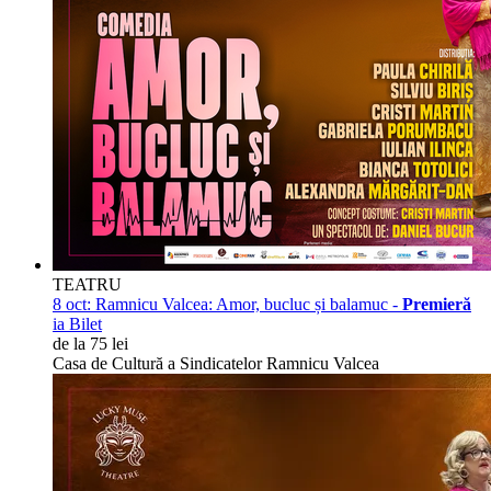
TEATRU
8 oct:
Ramnicu Valcea: Amor, bucluc și balamuc -
Premieră
ia Bilet
de la 75 lei
Casa de Cultură a Sindicatelor Ramnicu Valcea