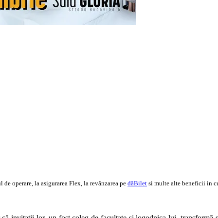
 de operare, la asigurarea Flex, la revânzarea pe
dăBilet
si multe alte beneficii in c
că invitații lor, un fost coleg de facultate și logodnica lui, transformă 