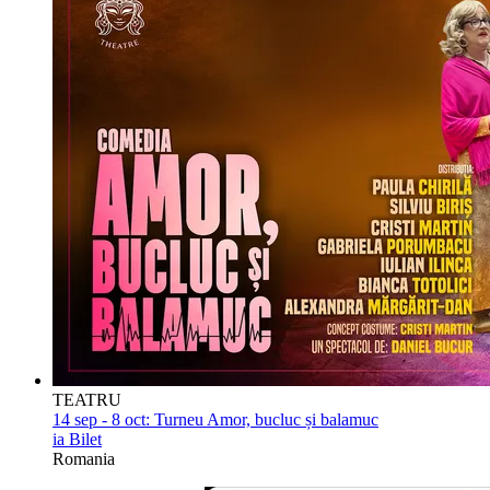
TEATRU
14 sep - 8 oct:
Turneu Amor, bucluc și balamuc
ia Bilet
Romania