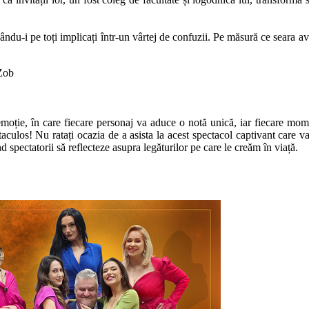
sându-i pe toți implicați într-un vârtej de confuzii. Pe măsură ce seara a
 Zob
 în care fiecare personaj va aduce o notă unică, iar fiecare moment 
pectaculos! Nu ratați ocazia de a asista la acest spectacol captivant car
 spectatorii să reflecteze asupra legăturilor pe care le creăm în viață.