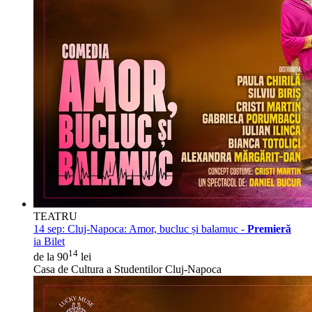
TEATRU
14 sep:
Cluj-Napoca: Amor, bucluc și balamuc -
Premieră
ia Bilet
14
de la 90
lei
Casa de Cultura a Studentilor Cluj-Napoca