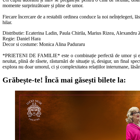
momente surprinzătoare și pline de umor.
Fiecare încercare de a restabili ordinea conduce la noi neînțelegeri, lă
hilar.
Distributie: Ecaterina Ladin, Paula Chirila, Marius Rizea, Alexandru
Regie: Daniel Hara
Decor si costume: Monica Alina Paduraru
*PRIETENI DE FAMILIE* este o combinație perfectă de umor și emoție,
neuitat, plină de râsete, răsturnări de situație și, desigur, un final s
explora nu doar umorul, ci și complexitatea relațiilor interumane, lăsând
Grăbește-te!
Încă mai găsești bilete la: