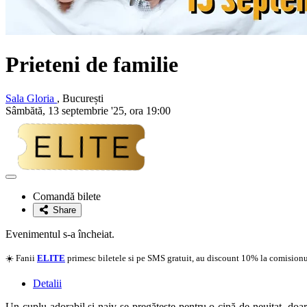
Prieteni de familie
Sala Gloria
, București
Sâmbătă, 13 septembrie '25, ora 19:00
Adaugă
la
Comandă bilete
favorite
Share
Evenimentul s-a încheiat.
☀️ Fanii
ELITE
primesc biletele si pe SMS gratuit, au discount 10% la comisionul
Detalii
Un cuplu adorabil și naiv se pregătește pentru o cină de neuitat, doar 