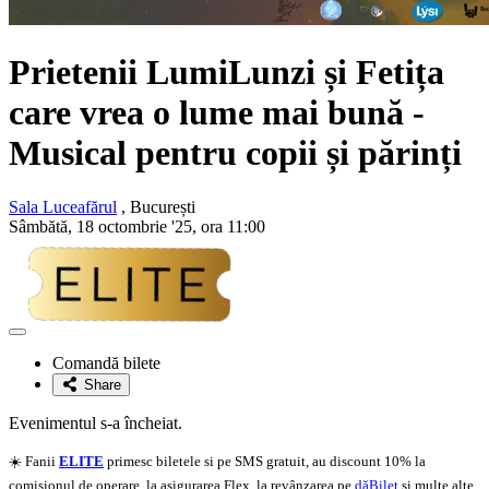
Prietenii LumiLunzi și Fetița
care vrea o lume mai bună -
Musical pentru copii și părinți
Sala Luceafărul
, București
Sâmbătă, 18 octombrie '25, ora 11:00
Adaugă
la
Comandă bilete
favorite
Share
Evenimentul s-a încheiat.
☀️ Fanii
ELITE
primesc biletele si pe SMS gratuit, au discount 10% la
comisionul de operare, la asigurarea Flex, la revânzarea pe
dăBilet
si multe alte