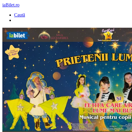
iaBilet.ro
Caută