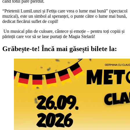
când totul pare pierdut.
“Prietenii LumiLunzi și Fetița care vrea o lume mai bună” (spectacol
muzical), este un simbol al speranței, o punte către o lume mai bună,
dedicat fiecărui suflet de copil!
Un musical plin de culoare, cântece și emoție – pentru toți copiii și
părinții care vor să se lase purtați de Magia Stelară!
Grăbește-te!
Încă mai găsești bilete la: