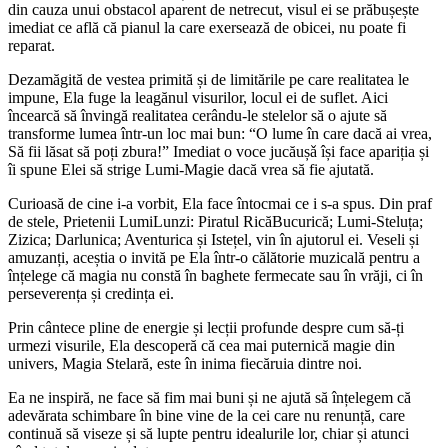
din cauza unui obstacol aparent de netrecut, visul ei se prăbușește
imediat ce află că pianul la care exersează de obicei, nu poate fi
reparat.
Dezamăgită de vestea primită și de limitările pe care realitatea le
impune, Ela fuge la leagănul visurilor, locul ei de suflet. Aici
încearcă să învingă realitatea cerându-le stelelor să o ajute să
transforme lumea într-un loc mai bun: “O lume în care dacă ai vrea,
Să fii lăsat să poți zbura!” Imediat o voce jucăușǎ își face apariția și
îi spune Elei să strige Lumi-Magie dacă vrea să fie ajutată.
Curioasă de cine i-a vorbit, Ela face întocmai ce i s-a spus. Din praf
de stele, Prietenii LumiLunzi: Piratul RicăBucurică; Lumi-Steluța;
Zizica; Darlunica; Aventurica și Istețel, vin în ajutorul ei. Veseli și
amuzanți, aceștia o invită pe Ela într-o călătorie muzicală pentru a
înțelege că magia nu constă în baghete fermecate sau în vrăji, ci în
perseverența și credința ei.
Prin cântece pline de energie și lecții profunde despre cum să-ți
urmezi visurile, Ela descoperă că cea mai puternică magie din
univers, Magia Stelară, este în inima fiecăruia dintre noi.
Ea ne inspiră, ne face să fim mai buni și ne ajută să înțelegem că
adevărata schimbare în bine vine de la cei care nu renunță, care
continuă să viseze și să lupte pentru idealurile lor, chiar și atunci