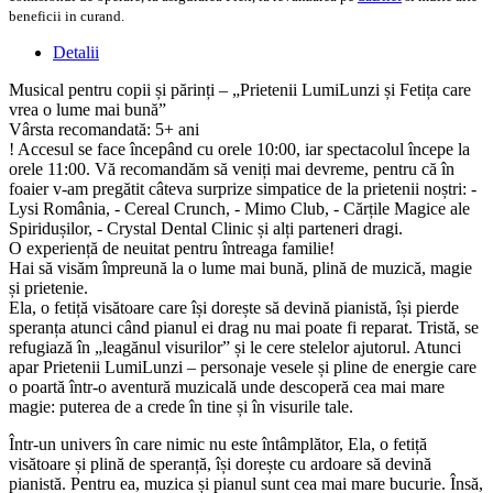
beneficii in curand.
Detalii
Musical pentru copii și părinți – „Prietenii LumiLunzi și Fetița care
vrea o lume mai bună”
Vârsta recomandată: 5+ ani
! Accesul se face începând cu orele 10:00, iar spectacolul începe la
orele 11:00. Vă recomandăm să veniți mai devreme, pentru că în
foaier v-am pregătit câteva surprize simpatice de la prietenii noștri: -
Lysi România, - Cereal Crunch, - Mimo Club, - Cărțile Magice ale
Spiridușilor, - Crystal Dental Clinic și alți parteneri dragi.
O experiență de neuitat pentru întreaga familie!
Hai să visăm împreună la o lume mai bună, plină de muzică, magie
și prietenie.
Ela, o fetiță visătoare care își dorește să devină pianistă, își pierde
speranța atunci când pianul ei drag nu mai poate fi reparat. Tristă, se
refugiază în „leagănul visurilor” și le cere stelelor ajutorul. Atunci
apar Prietenii LumiLunzi – personaje vesele și pline de energie care
o poartă într-o aventură muzicală unde descoperă cea mai mare
magie: puterea de a crede în tine și în visurile tale.
Într-un univers în care nimic nu este întâmplător, Ela, o fetiță
visătoare și plină de speranță, își dorește cu ardoare să devină
pianistă. Pentru ea, muzica și pianul sunt cea mai mare bucurie. Însă,