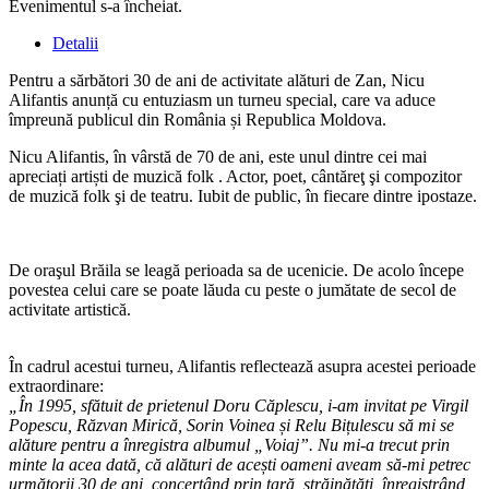
Evenimentul s-a încheiat.
Detalii
Pentru a sărbători 30 de ani de activitate alături de Zan, Nicu
Alifantis anunță cu entuziasm un turneu special, care va aduce
împreună publicul din România și Republica Moldova.
Nicu Alifantis, în vârstă de 70 de ani, este unul dintre cei mai
apreciați artiști de muzică folk . Actor, poet, cântăreţ şi compozitor
de muzică folk şi de teatru. Iubit de public, în fiecare dintre ipostaze.
De oraşul Brăila se leagă perioada sa de ucenicie. De acolo începe
povestea celui care se poate lăuda cu peste o jumătate de secol de
activitate artistică.
În cadrul acestui turneu, Alifantis reflectează asupra acestei perioade
extraordinare:
„În 1995, sfătuit de prietenul Doru Căplescu, i-am invitat pe Virgil
Popescu, Răzvan Mirică, Sorin Voinea și Relu Bițulescu să mi se
alăture pentru a înregistra albumul „Voiaj”. Nu mi-a trecut prin
minte la acea dată, că alături de acești oameni aveam să-mi petrec
următorii 30 de ani, concertând prin țară, străinătăți, înregistrând