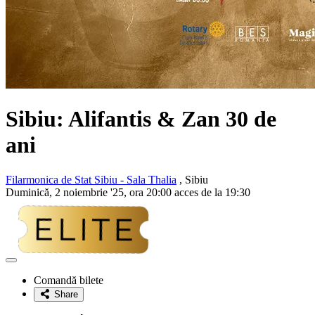
Sibiu:
Alifantis
&
Zan
30 de
ani
Filarmonica de Stat Sibiu - Sala Thalia
, Sibiu
Duminică, 2 noiembrie '25, ora 20:00 acces de la 19:30
Adaugă
la
Comandă bilete
favorite
Share