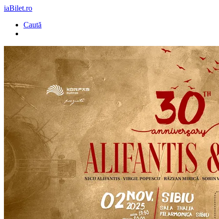
iaBilet.ro
Caută