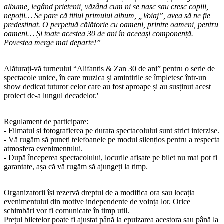
albume, legând prietenii, văzând cum ni se nasc sau cresc copiii,
nepoții… Se pare că titlul primului album, „Voiaj”, avea să ne fie
predestinat. O perpetuă călătorie cu oameni, printre oameni, pentru
oameni… Și toate acestea 30 de ani în aceeași componență.
Povestea merge mai departe!”
Alăturați-vă turneului “Alifantis & Zan 30 de ani” pentru o serie de
spectacole unice, în care muzica și amintirile se împletesc într-un
show dedicat tuturor celor care au fost aproape și au susținut acest
proiect de-a lungul decadelor.
'
Regulament de participare:
- Filmatul și fotografierea pe durata spectacolului sunt strict interzise.
- Vă rugăm să puneți telefoanele pe modul silențios pentru a respecta
atmosfera evenimentului.
- După începerea spectacolului, locurile afișate pe bilet nu mai pot fi
garantate, așa că vă rugăm să ajungeți la timp.
Organizatorii își rezervă dreptul de a modifica ora sau locația
evenimentului din motive independente de voința lor. Orice
schimbări vor fi comunicate în timp util.
Prețul biletelor poate fi ajustat până la epuizarea acestora sau până la