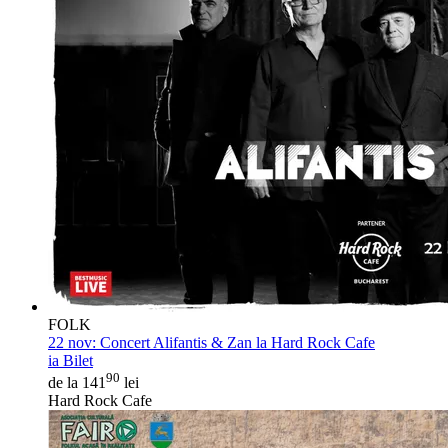
FOLK
22 nov:
Concert Alifantis & Zan la Hard Rock Cafe
ia Bilet
90
de la 141
lei
Hard Rock Cafe