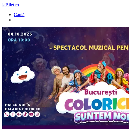
iaBilet.ro
Caută