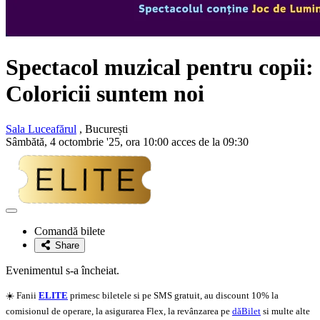
Spectacol muzical pentru copii:
Coloricii suntem noi
Sala Luceafărul
, București
Sâmbătă, 4 octombrie '25, ora 10:00 acces de la 09:30
Adaugă
la
Comandă bilete
favorite
Share
Evenimentul s-a încheiat.
☀️ Fanii
ELITE
primesc biletele si pe SMS gratuit, au discount 10% la
comisionul de operare, la asigurarea Flex, la revânzarea pe
dăBilet
si multe alte