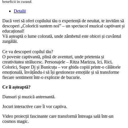
beneficii in curand.
Detalii
Dacă vrei să oferi copilului tău o experiență de neuitat, te invităm să
descoperi „Coloricii suntem noi” – un spectacol muzical captivant și
educațional!
Vă așteaptă o lume colorată, unde zâmbetul este obicei și cuvântul
zurgălăi.
Ce va descoperi copilul tău?
O poveste captivantă, plină de aventuri, unde prietenia și
creativitatea strălucesc. Personajele – Ritza Marizza, Ici, Rici,
Colorici, Super Dj și Bunicuța – vor ghida copiii printr-o călătorie
emoțională, învățându-i să își gestioneze emoțiile și să transforme
fiecare sentiment într-o explozie de bucurie.
Ce îi așteaptă?
Dansuri și muzică antrenantă.
Jocuri interactive care îi vor captiva.
Video proiecții fascinante care transformă întreaga sală într-un
cosmos magic.