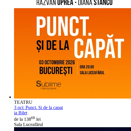
TEATRU
3 oct:
Punct. Si de la capat
ia Bilet
68
de la 138
lei
Sala Luceafărul