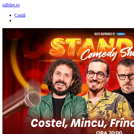
iaBilet.ro
Caută