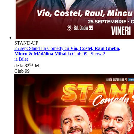
STAND-UP
25 sep:
Stand-up Comedy cu
Vio, Costel, Raul Gheba,
Mincu & Mădălina Mihai
la Club 99 | Show 2
ia Bilet
82
de la 82
lei
Club 99