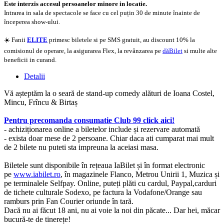
Este interzis accesul persoanelor minore in locatie.
Intrarea in sala de spectacole se face cu cel puțin 30 de minute înainte de
începerea show-ului.
☀️ Fanii
ELITE
primesc biletele si pe SMS gratuit, au discount 10% la
comisionul de operare, la asigurarea Flex, la revânzarea pe
dăBilet
si multe alte
beneficii in curand.
Detalii
Vă așteptăm la o seară de stand-up comedy alături de Ioana Costel,
Mincu, Frîncu & Birtaș
Pentru precomanda consumatie Club 99 click aici!
- achiziționarea online a biletelor include și rezervare automată
- exista doar mese de 2 persoane. Chiar daca ati cumparat mai mult
de 2 bilete nu puteti sta impreuna la aceiasi masa.
Biletele sunt disponibile în rețeaua IaBilet și în format electronic
pe
www.iabilet.ro
, în magazinele Flanco, Metrou Unirii 1, Muzica și
pe terminalele Selfpay. Online, puteți plăti cu cardul, Paypal,carduri
de tichete culturale Sodexo, pe factura la Vodafone/Orange sau
ramburs prin Fan Courier oriunde în tară.
Dacă nu ai făcut 18 ani, nu ai voie la noi din păcate... Dar hei, măcar
bucură-te de tinerețe!