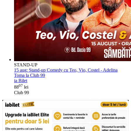
STAND-UP
15 aug:
Stand-up Comedy cu Teo, Vio, Costel - Adelina
Toma la Club 99
ia Bilet
07
88
lei
Club 99