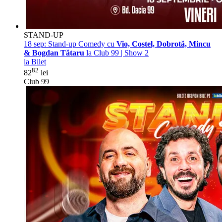
STAND-UP
18 sep:
Stand-up Comedy cu
Vio, Costel, Dobrotă, Mincu
& Bogdan Tătaru
la Club 99 | Show 2
ia Bilet
82
82
lei
Club 99