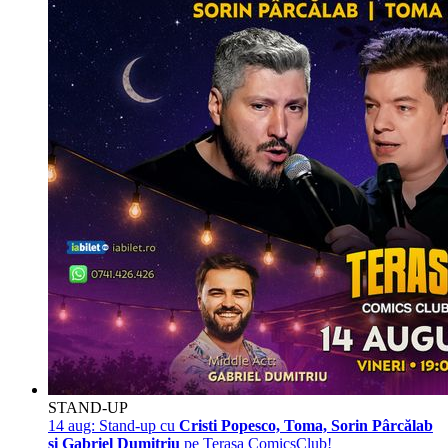
STAND-UP
14 aug:
Stand-up cu
Cristi Popesco, Toma, Sorin Pârcălab
și Gabriel Dumitriu
pe Terasa ComicsClub!