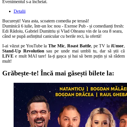
Evenimentul s-a încheiat.
Detalii
București! Vara asta, scoatem comedia pe terasă!
Duminică 6 iulie, într-un loc nou - Exense Pub - și comedianți fresh:
Edi Rădoiu, Gabriel Dumitriu și Vlad Olteanu vin de la ora 8 seara,
când se pupă asfințitul canicular cu berile reci, la ofertă!
I-ai văzut pe YouTube la
The Mic
,
Roast Battle
, pe TV la
iUmor
,
Stand-Up Revolution
sau pe unde mai umbli tu, dar să știi că
LIVE
e mult MAI tare! Ia-ți gașca și hai să bem puțin și să râdem
mult!
Grăbește-te!
Încă mai găsești bilete la: