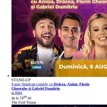
STAND-UP
9 aug:
Stand-up comedy cu
Drăcea, Anisia, Florin
Gheorghe și Gabriel Dumitriu
ia Bilet
99
de la 74
lei
The Fool Terasa