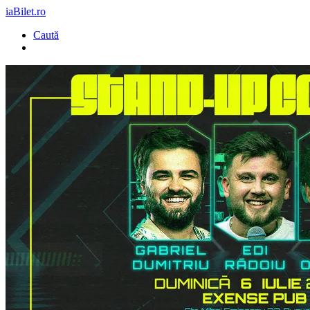
iaBilet.ro
Caută