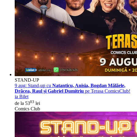
STAND-UP
9 aug:
Stand-up cu
Natanticu, Anisia, Bogdan Mălăele,
Drăcea, Raul și Gabriel Dumitriu
pe Terasa ComicsClub!
ia Bilet
03
de la 53
lei
Comics Club