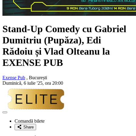
Stand-Up Comedy cu
Gabriel
Dumitriu (Pupăza), Edi
Rădoiu și Vlad Olteanu
la
EXENSE PUB
Exense Pub
, București
Duminică, 6 iulie '25, ora 20:00
Adaugă
la
Comandă bilete
favorite
Share