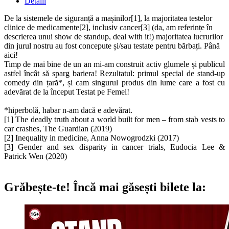
Detalii
De la sistemele de siguranță a mașinilor[1], la majoritatea testelor
clinice de medicamente[2], inclusiv cancer[3] (da, am referințe în
descrierea unui show de standup, deal with it!) majoritatea lucrurilor
din jurul nostru au fost concepute și/sau testate pentru bărbați. Până
aici!
Timp de mai bine de un an mi-am construit activ glumele și publicul
astfel încât să sparg bariera! Rezultatul: primul special de stand-up
comedy din țară*, și cam singurul produs din lume care a fost cu
adevărat de la început Testat pe Femei!
*hiperbolă, habar n-am dacă e adevărat.
[1] The deadly truth about a world built for men – from stab vests to
car crashes, The Guardian (2019)
[2] Inequality in medicine, Anna Nowogrodzki (2017)
[3] Gender and sex disparity in cancer trials, Eudocia Lee &
Patrick Wen (2020)
Grăbește-te!
Încă mai găsești bilete la: