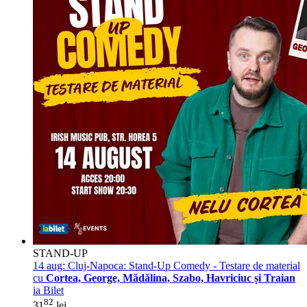
STAND-UP
14 aug:
Cluj-Napoca: Stand-Up Comedy - Testare de material
cu
Cortea, George, Mădălina, Szabo, Havriciuc și Traian
ia Bilet
82
31
lei