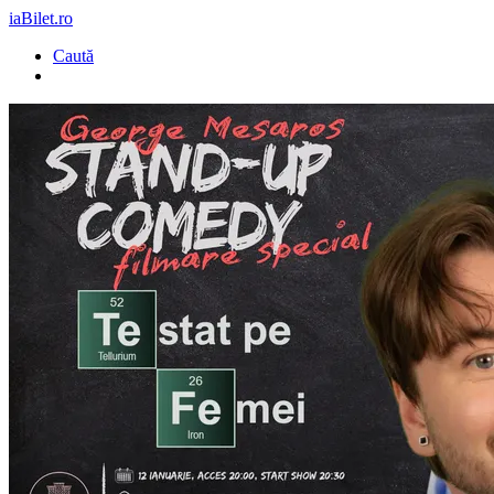
iaBilet.ro
Caută