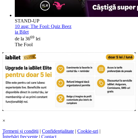
STAND-UP
10 aug:
The Fool: Quiz Beez
ia Bilet
69
de la 36
lei
The Fool
×
Termeni și condiții
|
Confidențialitate
|
Cookie-uri
|
Întrebări frecvente
|
Contact