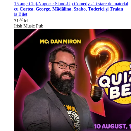
15 aug:
Cluj-Napoca: Stand-Up Comedy - Testare de material
cu
Cortea, George, Mădălina, Szabo, Toderici și Traian
ia Bilet
82
31
lei
Irish Music Pub