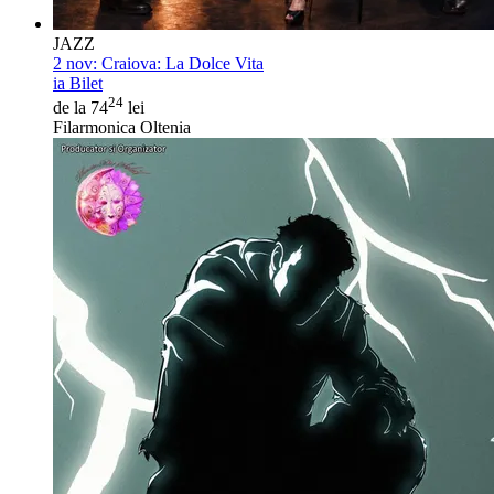
JAZZ
2 nov:
Craiova: La Dolce Vita
ia Bilet
24
de la 74
lei
Filarmonica Oltenia