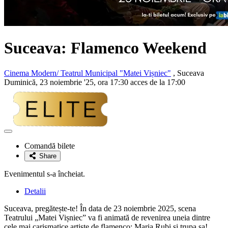
Suceava: Flamenco Weekend
Cinema Modern/ Teatrul Municipal "Matei Vișniec"
, Suceava
Duminică, 23 noiembrie '25, ora 17:30 acces de la 17:00
Adaugă
la
Comandă bilete
favorite
Share
Evenimentul s-a încheiat.
Detalii
Suceava, pregătește-te! În data de 23 noiembrie 2025, scena
Teatrului „Matei Vișniec” va fi animată de revenirea uneia dintre
cele mai carismatice artiste de flamenco: Maria Rubi și trupa sa!