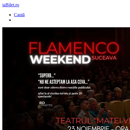
iaBilet.ro
Caută