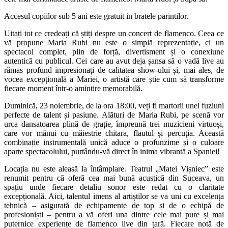
Accesul copiilor sub 5 ani este gratuit in bratele parintilor.
Uitați tot ce credeați că știți despre un concert de flamenco. Ceea ce
vă propune Maria Rubi nu este o simplă reprezentație, ci un
spectacol complet, plin de forță, divertisment și o conexiune
autentică cu publicul. Cei care au avut deja șansa să o vadă live au
rămas profund impresionați de calitatea show-ului și, mai ales, de
vocea excepțională a Mariei, o artistă care știe cum să transforme
fiecare moment într-o amintire memorabilă.
Duminică
, 23 noiembrie
, de la or
a
18
:
00
, veți fi martorii unei fuziuni
perfecte de talent și pasiune. Alături de Maria Rubi, pe scenă vor
urca dansatoare
a
plin
ă
de grați
e, împreună
trei muzicieni virtuoși,
care vor mânui cu măiestrie chitara, flautul și percuția. Această
combinație instrumentală unică aduce o profunzime și o culoare
aparte spectacolului, purtându-vă direct în inima vibrantă a
Spaniei!
Locația nu este aleasă la întâmplare.
Teatrul „Matei Vișniec”
este
renumit pentru că oferă cea mai bună acustică din
Suceava
, un
spațiu unde fiecare detaliu sonor este redat cu o claritate
excepțională. Aici, talentul imens al artiștilor se va uni cu excelența
tehnică – asigurată de echipamente de top și de o echipă de
profesioniști – pentru a vă oferi
una dintre
ce
le
mai pur
e
și mai
puternic
e
experienț
e
de
flamenco
live din țară. Fiecare notă de