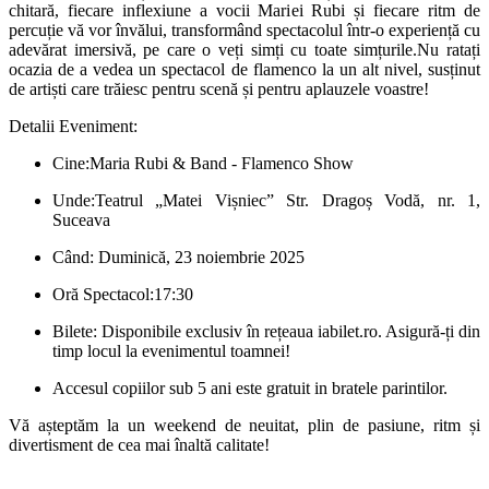
chitară, fiecare inflexiune a vocii Mariei Rubi și fiecare ritm de
percuție vă vor învălui, transformând spectacolul într-o experiență cu
adevărat imersivă, pe care o veți simți cu toate simțurile.Nu ratați
ocazia de a vedea un spectacol de flamenco la un alt nivel, susținut
de artiști care trăiesc pentru scenă și pentru aplauzele voastre!
Detalii Eveniment:
C
ine
:Maria Rubi & Band - Flamenco Show
Unde:
Teatrul „Matei Vișniec” Str. Dragoș Vodă, nr. 1,
Suceava
Când:
Duminică, 23 noiembrie 2025
Or
ă
Spectacol:
17:3
0
Bilete: Disponibile exclusiv în rețeaua iabilet.ro. Asigură-ți din
timp locul la evenimentul toamnei!
Accesul copiilor sub 5 ani este gratuit in bratele parintilor.
Vă așteptăm la un weekend de neuitat, plin de pasiune, ritm și
divertisment de cea mai înaltă calitate!