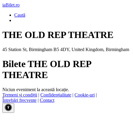
iaBilet.ro
Caută
THE OLD REP THEATRE
45 Station St, Birmingham B5 4DY, United Kingdom, Birmingham
Bilete THE OLD REP
THEATRE
Niciun eveniment la această locație.
Termeni și condiții
|
Confidențialitate
|
Cookie-uri
|
Întrebări frecvente
|
Contact