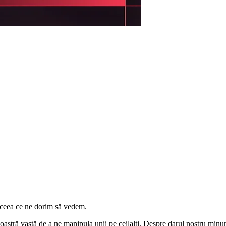
n ceea ce ne dorim să vedem.
noastră vastă de a ne manipula unii pe ceilalţi. Despre darul nostru minun