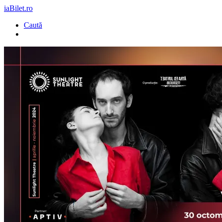
iaBilet.ro
Caută