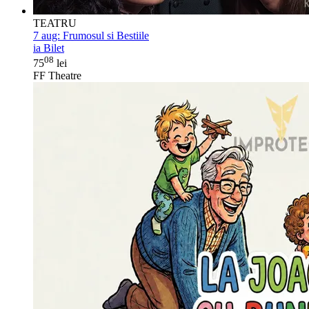
TEATRU
7 aug:
Frumosul si Bestiile
ia Bilet
08
75
lei
FF Theatre