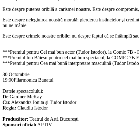
Este despre puterea oribilă a carismei noastre. Este despre compromis, 
Este despre nelegiuirea noastră morală; pierderea instinctelor şi credin
nu ne mânie.
Este despre crimele noastre oribile; nu despre faptul că se întâmplă 
***Premiul pentru Cel mai bun actor (Tudor Istodor), la Comic 7B - Fe
***Premiul Ion Băieșu pentru cel mai bun spectacol, la COMIC 7B Fest
***Premiul pentru Cea mai bună interpretare masculină (Tudor Isto
30 Octombrie
19:00Filarmonica Banatul
Datele spectacolului:
De
Gardner McKay
Cu
: Alexandra Ionita şi Tudor Istodor
Regia:
Claudiu Istodor
Producător:
Teatrul de Artă București
Sponsori oficial:
APTIV