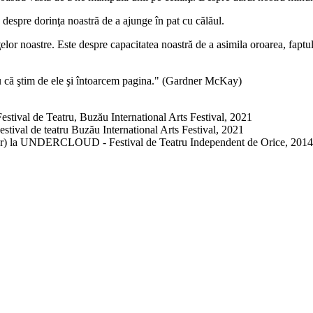
despre dorinţa noastră de a ajunge în pat cu călăul.
ţelor noastre. Este despre capacitatea noastră de a asimila oroarea, fapt
sau că ştim de ele şi întoarcem pagina." (Gardner McKay)
stival de Teatru, Buzău International Arts Festival, 2021
ival de teatru Buzău International Arts Festival, 2021
dor) la UNDERCLOUD - Festival de Teatru Independent de Orice, 2014