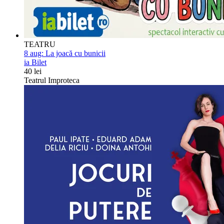
TEATRU
8 aug:
La joacă cu bunicii
ia Bilet
40 lei
Teatrul Improteca