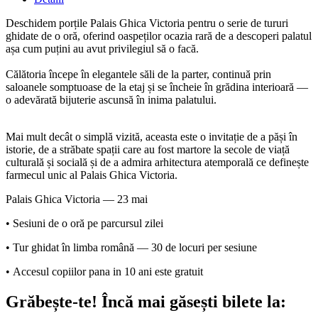
Deschidem porțile Palais Ghica Victoria pentru o serie de tururi
ghidate de o oră, oferind oaspeților ocazia rară de a descoperi palatul
așa cum puțini au avut privilegiul să o facă.
Călătoria începe în elegantele săli de la parter, continuă prin
saloanele somptuoase de la etaj și se încheie în grădina interioară —
o adevărată bijuterie ascunsă în inima palatului.
Mai mult decât o simplă vizită, aceasta este o invitație de a păși în
istorie, de a străbate spații care au fost martore la secole de viață
culturală și socială și de a admira arhitectura atemporală ce definește
farmecul unic al Palais Ghica Victoria.
Palais Ghica Victoria — 23 mai
• Sesiuni de o oră pe parcursul zilei
• Tur ghidat în limba română — 30 de locuri per sesiune
•
Accesul copiilor pana in 10 ani este gratuit
Grăbește-te!
Încă mai găsești bilete la: