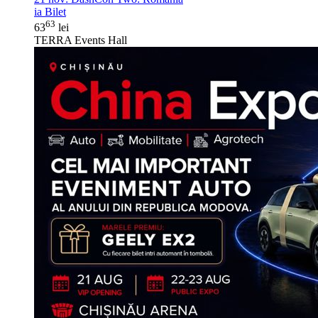
ia Bilet
63
63
lei
TERRA Events Hall