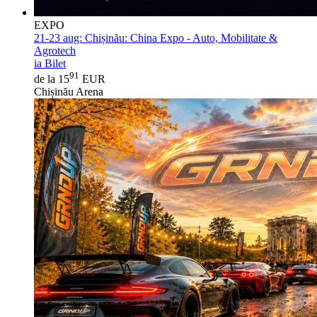
EXPO
21-23 aug:
Chișinău: China Expo - Auto, Mobilitate &
Agrotech
ia Bilet
91
de la 15
EUR
Chișinău Arena