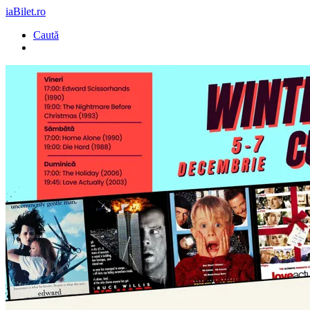
iaBilet.ro
Caută