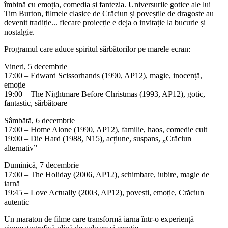
îmbină cu emoția, comedia și fantezia. Universurile gotice ale lui
Tim Burton, filmele clasice de Crăciun și poveștile de dragoste au
devenit tradiție... fiecare proiecție e deja o invitație la bucurie și
nostalgie.
Programul care aduce spiritul sărbătorilor pe marele ecran:
Vineri, 5 decembrie
17:00 – Edward Scissorhands (1990, AP12), magie, inocență,
emoție
19:00 – The Nightmare Before Christmas (1993, AP12), gotic,
fantastic, sărbătoare
Sâmbătă, 6 decembrie
17:00 – Home Alone (1990, AP12), familie, haos, comedie cult
19:00 – Die Hard (1988, N15), acțiune, suspans, „Crăciun
alternativ”
Duminică, 7 decembrie
17:00 – The Holiday (2006, AP12), schimbare, iubire, magie de
iarnă
19:45 – Love Actually (2003, AP12), povești, emoție, Crăciun
autentic
Un maraton de filme care transformă iarna într-o experiență