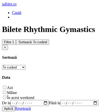
iaBilet.ro
Caută
Bilete Rhythmic Gymastics
Filtre
1
Sortează: În curând
×
Sortează
Data
Azi
Mâine
În acest weekend
De la
Până la
Resetează