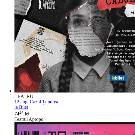
TEATRU
12 aug:
Cazul Țundrea
ia Bilet
24
74
lei
Teatrul Apropo