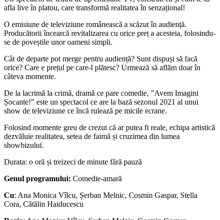
afla live în platou, care transformă realitatea în senzațional!
O emisiune de televiziune românească a scăzut în audiență.
Producătorii încearcă revitalizarea cu orice preț a acesteia, folosindu-
se de poveștile unor oameni simpli.
Cât de departe pot merge pentru audiență? Sunt dispuși să facă
orice? Care e prețul pe care-l plătesc? Urmează să aflăm doar în
câteva momente.
De la lacrimă la crimă, dramă ce pare comedie, ”Avem Imagini
Șocante!” este un spectacol ce are la bază sezonul 2021 al unui
show de televiziune ce încă rulează pe micile ecrane.
Folosind momente greu de crezut că ar putea fi reale, echipa artistică
dezvăluie realitatea, setea de faimă și cruzimea din lumea
showbizului.
Durata: o oră și treizeci de minute fără pauză
Genul programului:
Comedie-amară
Cu
: Ana Monica Vîlcu, Șerban Melnic, Cosmin Gaspar, Stella
Cora, Cătălin Haiducescu