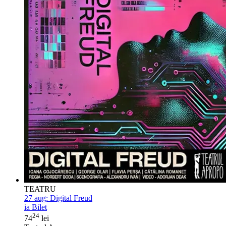
TEATRU
27 aug:
Digital Freud
ia Bilet
24
74
lei