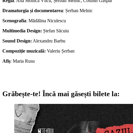
Regia
: Ana Monica Vîlcu, Șerban Melnic, Cosmin Gaspar
Dramaturgia și documentarea
: Șerban Melnic
Scenografia
: Mădălina Niculescu
Multimedia Design:
Ștefan Săcuiu
Sound Design:
Alexandru Barbu
Compoziție muzicală:
Valeriu Șerban
Afiș
: Maria Rusu
Grăbește-te!
Încă mai găsești bilete la: