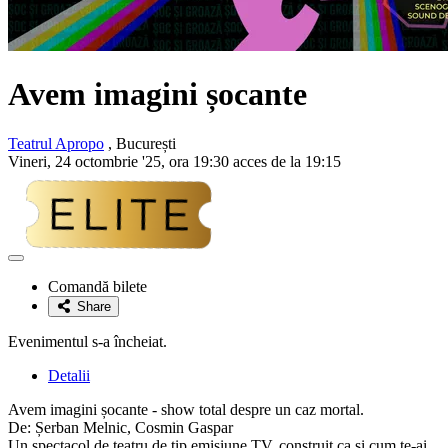
Avem imagini șocante
Teatrul Apropo
, București
Vineri, 24 octombrie '25, ora 19:30 acces de la 19:15
Adaugă
la
Comandă bilete
favorite
Share
Evenimentul s-a încheiat.
Detalii
Avem imagini șocante - show total despre un caz mortal.
De: Șerban Melnic, Cosmin Gaspar
Un spectacol de teatru de tip emisiune TV, construit ca și cum te-ai