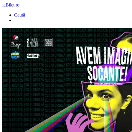
iaBilet.ro
Caută