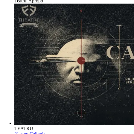
Teatrul Apropo
TEATRU
21 aug:
Caligula