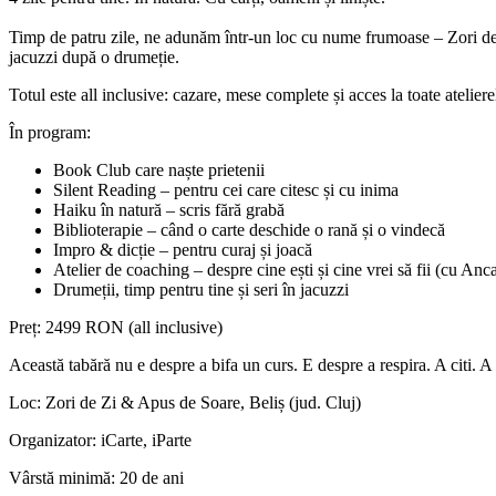
Timp de patru zile, ne adunăm într-un loc cu nume frumoase – Zori de Z
jacuzzi după o drumeție.
Totul este
all inclusive
: cazare, mese complete și acces la toate atelierel
În program:
Book Club care naște prietenii
Silent Reading – pentru cei care citesc și cu inima
Haiku în natură – scris fără grabă
Biblioterapie – când o carte deschide o rană și o vindecă
Impro & dicție – pentru curaj și joacă
Atelier de coaching – despre cine ești și cine vrei să fii (cu An
Drumeții, timp pentru tine și seri în jacuzzi
Preț: 2499 RON (all inclusive)
Această tabără nu e despre a bifa un curs.
E despre a respira. A citi. A 
Loc: Zori de Zi & Apus de Soare, Beliș (jud. Cluj)
Organizator: iCarte, iParte
Vârstă minimă: 20 de ani