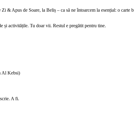
i & Apus de Soare, la Beliș – ca să ne întoarcem la esențial: o carte b
e și activitățile. Tu doar vii. Restul e pregătit pentru tine.
ca Al Kebsi)
scrie. A fi.