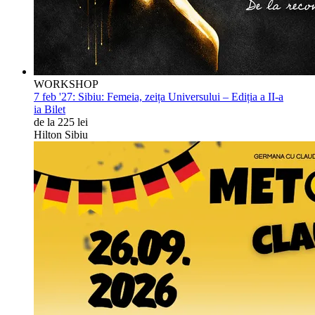
WORKSHOP
7 feb '27:
Sibiu: Femeia, zeița Universului – Ediția a II-a
ia Bilet
de la 225 lei
Hilton Sibiu