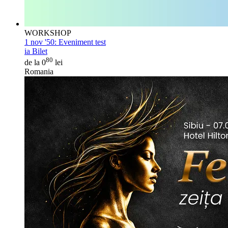
WORKSHOP
1 nov '50:
Eveniment test
ia Bilet
80
de la 0
lei
Romania