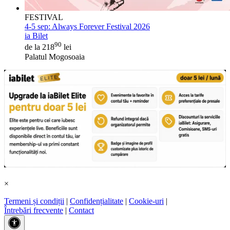
FESTIVAL
4-5 sep:
Always Forever Festival 2026
ia Bilet
90
de la 218
lei
Palatul Mogosoaia
×
Termeni și condiții
|
Confidențialitate
|
Cookie-uri
|
Întrebări frecvente
|
Contact