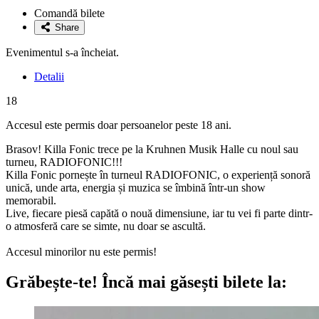
la
Comandă bilete
favorite
Share
Evenimentul s-a încheiat.
Detalii
18
Accesul este permis doar persoanelor peste 18 ani.
Brasov! Killa Fonic trece pe la Kruhnen Musik Halle cu noul sau
turneu, RADIOFONIC!!!
Killa Fonic pornește în turneul RADIOFONIC, o experiență sonoră
unică, unde arta, energia și muzica se îmbină într-un show
memorabil.
Live, fiecare piesă capătă o nouă dimensiune, iar tu vei fi parte dintr-
o atmosferă care se simte, nu doar se ascultă.
Accesul minorilor nu este permis!
Grăbește-te!
Încă mai găsești bilete la: