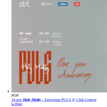
POP
24 sep:
Holy Molly
- Aniversare PULS @ Club Control
ia Bilet