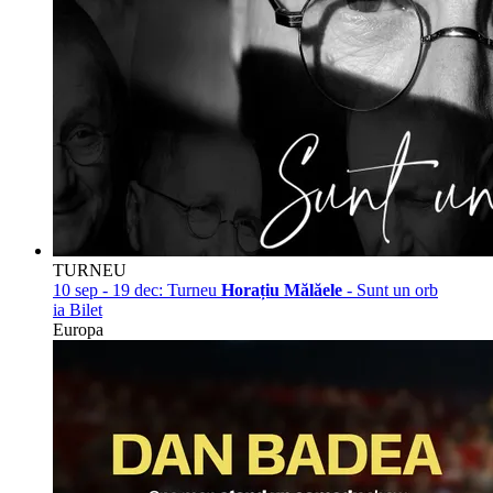
TURNEU
10 sep - 19 dec:
Turneu
Horațiu Mălăele
- Sunt un orb
ia Bilet
Europa