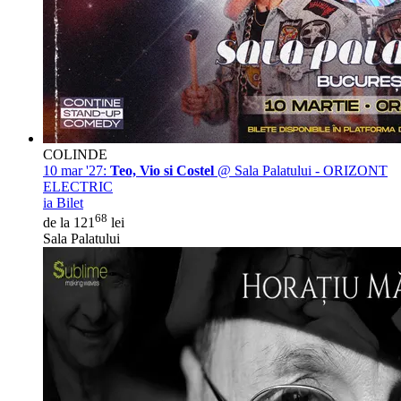
COLINDE
10 mar '27:
Teo, Vio si Costel
@ Sala Palatului - ORIZONT
ELECTRIC
ia Bilet
68
de la 121
lei
Sala Palatului