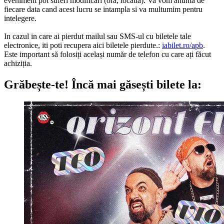
eveniment pot suferi modificari (ora, locatia). Va vom anunta de
fiecare data cand acest lucru se intampla si va multumim pentru
intelegere.
In cazul in care ai pierdut mailul sau SMS-ul cu biletele tale
electronice, iti poti recupera aici biletele pierdute.:
iabilet.ro/apb
.
Este important să folosiți același număr de telefon cu care ați făcut
achiziția.
Grăbește-te!
Încă mai găsești bilete la: