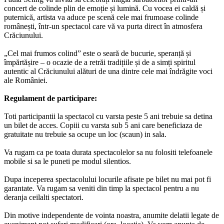
concert de colinde plin de emoție și lumină. Cu vocea ei caldă și
puternică, artista va aduce pe scenă cele mai frumoase colinde
românești, într-un spectacol care vă va purta direct în atmosfera
Crăciunului.
„Cel mai frumos colind” este o seară de bucurie, speranță și
împărtășire – o ocazie de a retrăi tradițiile și de a simți spiritul
autentic al Crăciunului alături de una dintre cele mai îndrăgite voci
ale României.
Regulament de participare:
Toti participantii la spectacol cu varsta peste 5 ani trebuie sa detina
un bilet de acces. Copiii cu varsta sub 5 ani care beneficiaza de
gratuitate nu trebuie sa ocupe un loc (scaun) in sala.
Va rugam ca pe toata durata spectacolelor sa nu folositi telefoanele
mobile si sa le puneti pe modul silentios.
Dupa inceperea spectacolului locurile afisate pe bilet nu mai pot fi
garantate. Va rugam sa veniti din timp la spectacol pentru a nu
deranja ceilalti spectatori.
Din motive independente de vointa noastra, anumite delatii legate de