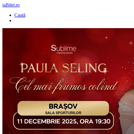
iaBilet.ro
Caută