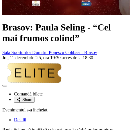
Brasov:
Paula Seling
- “Cel
mai frumos colind”
Sala Sporturilor Dumitru Popescu Colibași - Brasov
Joi, 11 decembrie '25, ora 19:30 acces de la 18:30
Adaugă
la
Comandă bilete
favorite
Share
Evenimentul s-a încheiat.
Detalii
Paula Seling vă invită să celebrați magia sărbătorilor printr-un