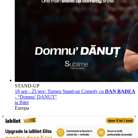
STAND-UP
18 sep - 25 nov:
Turneu Stand-up Comedy cu
DAN BADEA
- “Domnu’ DANUT"
ia Bilet
Europa