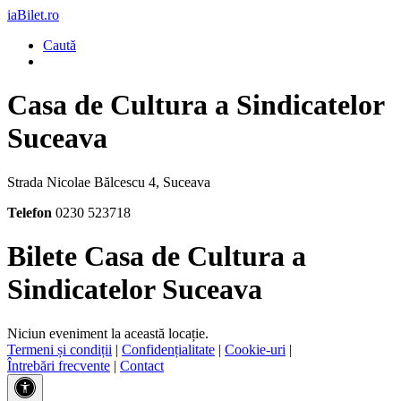
iaBilet.ro
Caută
Casa de Cultura a Sindicatelor
Suceava
Strada Nicolae Bălcescu 4, Suceava
Telefon
0230 523718
Bilete Casa de Cultura a
Sindicatelor Suceava
Niciun eveniment la această locație.
Termeni și condiții
|
Confidențialitate
|
Cookie-uri
|
Întrebări frecvente
|
Contact