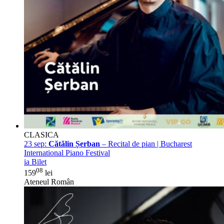
CLASICA
23 sep:
Cătălin Șerban
– Recital de pian | Bucharest
International Piano Festival
ia Bilet
08
159
lei
Ateneul Român