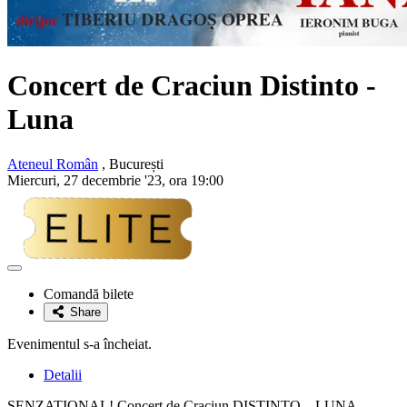
Concert de Craciun
Distinto
-
Luna
Ateneul Român
, București
Miercuri, 27 decembrie '23, ora 19:00
Adaugă
la
Comandă bilete
favorite
Share
Evenimentul s-a încheiat.
Detalii
SENZATIONAL! Concert de Craciun DISTINTO – LUNA