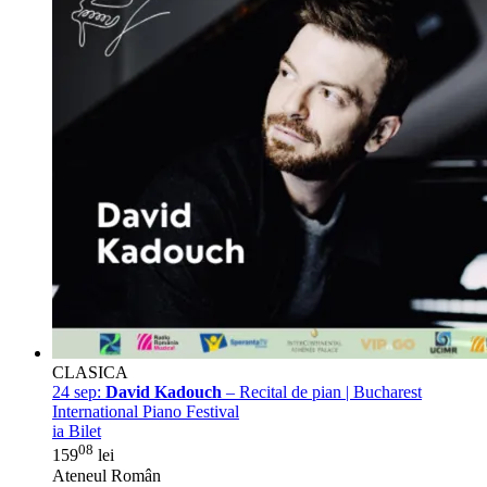
CLASICA
24 sep:
David Kadouch
– Recital de pian | Bucharest
International Piano Festival
ia Bilet
08
159
lei
Ateneul Român