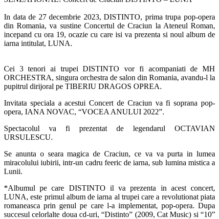
In data de 27 decembrie 2023, DISTINTO, prima trupa pop-opera
din Romania, va sustine Concertul de Craciun la Ateneul Roman,
incepand cu ora 19, ocazie cu care isi va prezenta si noul album de
iarna intitulat, LUNA.
Cei 3 tenori ai trupei DISTINTO vor fi acompaniati de MH
ORCHESTRA, singura orchestra de salon din Romania, avandu-l la
pupitrul dirijoral pe TIBERIU DRAGOS OPREA.
Invitata speciala a acestui Concert de Craciun va fi soprana pop-
opera, IANA NOVAC, “VOCEA ANULUI 2022”.
Spectacolul va fi prezentat de legendarul OCTAVIAN
URSULESCU.
Se anunta o seara magica de Craciun, ce va va purta in lumea
miracolului iubirii, intr-un cadru feeric de iarna, sub lumina mistica a
Lunii.
*Albumul pe care DISTINTO il va prezenta in acest concert,
LUNA, este primul album de iarna al trupei care a revolutionat piata
romaneasca prin genul pe care l-a implementat, pop-opera. Dupa
succesul celorlalte doua cd-uri, “Distinto” (2009, Cat Music) si “10”