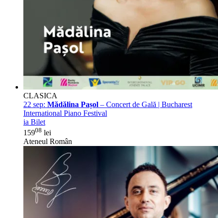
CLASICA
22 sep:
Mădălina Pașol
– Concert de Gală | Bucharest
International Piano Festival
ia Bilet
08
159
lei
Ateneul Român