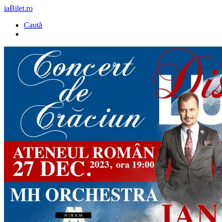
iaBilet.ro
Caută