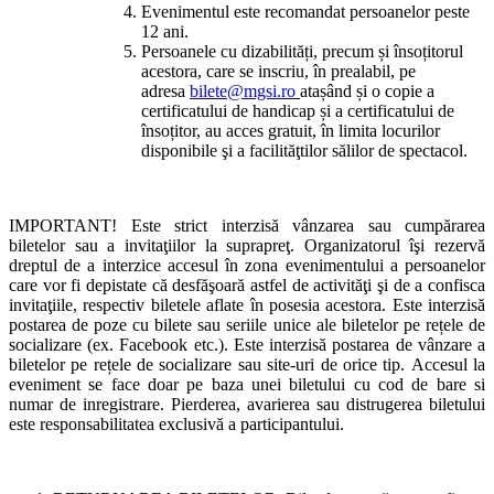
Evenimentul este recomandat persoanelor peste
12 ani.
Persoanele cu dizabilități, precum și însoțitorul
acestora, care se inscriu, în prealabil, pe
adresa
bilete@mgsi.ro
atașând și o copie a
certificatului de handicap și a certificatului de
însoțitor, au acces gratuit, în limita locurilor
disponibile şi a facilităţtilor sălilor de spectacol.
IMPORTANT! Este strict interzisă vânzarea sau cumpărarea
biletelor sau a invitaţiilor la suprapreţ. Organizatorul îşi rezervă
dreptul de a interzice accesul în zona evenimentului a persoanelor
care vor fi depistate că desfăşoară astfel de activităţi şi de a confisca
invitaţiile, respectiv biletele aflate în posesia acestora. Este interzisă
postarea de poze cu bilete sau seriile unice ale biletelor pe rețele de
socializare (ex. Facebook etc.). Este interzisă postarea de vânzare a
biletelor pe rețele de socializare sau site-uri de orice tip. Accesul la
eveniment se face doar pe baza unei biletului cu cod de bare si
numar de inregistrare. Pierderea, avarierea sau distrugerea biletului
este responsabilitatea exclusivă a participantului.