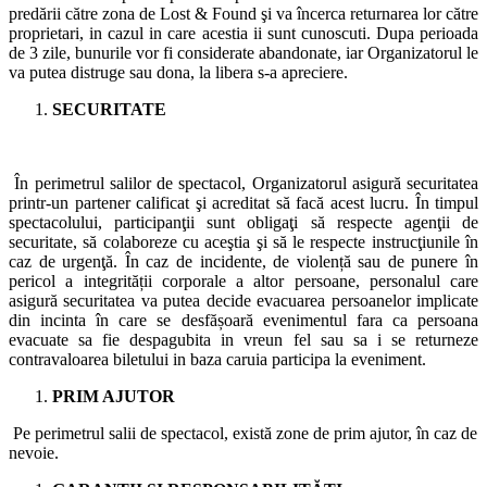
predării către zona de Lost & Found şi va încerca returnarea lor către
proprietari, in cazul in care acestia ii sunt cunoscuti. Dupa perioada
de 3 zile, bunurile vor fi considerate abandonate, iar Organizatorul le
va putea distruge sau dona, la libera s-a apreciere.
SECURITATE
În perimetrul salilor de spectacol, Organizatorul asigură securitatea
printr-un partener calificat şi acreditat să facă acest lucru. În timpul
spectacolului, participanţii sunt obligaţi să respecte agenţii de
securitate, să colaboreze cu aceştia şi să le respecte instrucţiunile în
caz de urgenţă. În caz de incidente, de violență sau de punere în
pericol a integrității corporale a altor persoane, personalul care
asigură securitatea va putea decide evacuarea persoanelor implicate
din incinta în care se desfășoară evenimentul fara ca persoana
evacuate sa fie despagubita in vreun fel sau sa i se returneze
contravaloarea biletului in baza caruia participa la eveniment.
PRIM AJUTOR
Pe perimetrul salii de spectacol, există zone de prim ajutor, în caz de
nevoie.