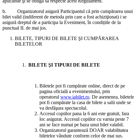
aplicabile şi se obligă să respecte acest Regulament.
b. Organizatorul asigură Participantul că prin cumpărarea unui
bilet valid (indiferent de metoda prin care a fost achiziţionat) i se
asigură dreptul de a participa la Eveniment, în condițiile de la
punctual II. de mai jos.
BILETE, TIPURI DE BILETE ŞI CUMPĂRAREA
BILETELOR
BILETE ŞI TIPURI DE BILETE
Biletele pot fi cumpărate online, direct de pe
pagina oficială a evenimentului, prin
operatorul
www.iabilet.ro
. De asemenea, biletele
pot fi cumpărate la casa de bilete a salii unde se
va desfăşura spectacolul.
Accesul copiilor pana la 6 ani este gratuit, fara
loc asigurat. Accesul copiilor cu varsta peste 7
ani se face numai pe baza unui bilet valabil.
Organizatorul garantează DOAR valabilitatea
biletelor vândute conform celor de mai sus.