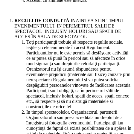
Accesul cu animale este interzis.
REGULI DE CONDUITĂ
INAINTEA SI IN TIMPUL
EVENIMENTULUI, IN PERIMETRUL SALII DE
SPECTACOL INCLUSIV HOLURI SAU SPATII DE
ACCES ÎN SALA DE SPECTACOL
Toţi participanţii trebuie să respecte regulile sociale,
legile şi cele enumerate în acest Regulament.
Participanţilor nu le este permis să desfăşoare activităţi
ce ar putea să pună în pericol sau să afecteze în orice
mod siguranţa sau drepturile celorlalţi participanţi.
Oranizatorul nu îşi asumă răspunderea pentru
eventualele prejudicii (materiale sau fizice) cauzate prin
nerespectarea Regulamentului şi va putea solicita
despăgubiri persoanelor vinovate de încălcarea acestuia.
Participanţii sunt obligaţi, ca în perimetrul sălii de
spectacol, inclusiv holuri, spatii de acces, spaţii conexe
etc., să respecte şi să nu distrugă materialele si
construcţiile de orice fel.
In timpul spectacolelor, Organizatorul, partenerii
Organizatorului sau presa acreditată au dreptul de a
înregistra şi fotografia evenimentul. Participanţii iau
cunoştinţă de faptul că există posibilitatea de a apărea în
astfel de materiale, fără a putea emite pretenţii asupra