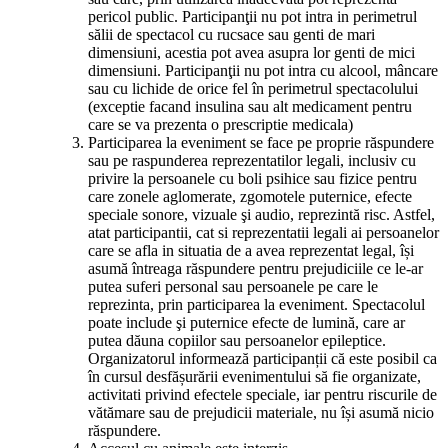
pericol public. Participanţii nu pot intra in perimetrul
sălii de spectacol cu rucsace sau genti de mari
dimensiuni, acestia pot avea asupra lor genti de mici
dimensiuni. Participanţii nu pot intra cu alcool, mâncare
sau cu lichide de orice fel în perimetrul spectacolului
(exceptie facand insulina sau alt medicament pentru
care se va prezenta o prescriptie medicala)
Participarea la eveniment se face pe proprie răspundere
sau pe raspunderea reprezentatilor legali, inclusiv cu
privire la persoanele cu boli psihice sau fizice pentru
care zonele aglomerate, zgomotele puternice, efecte
speciale sonore, vizuale şi audio, reprezintă risc. Astfel,
atat participantii, cat si reprezentatii legali ai persoanelor
care se afla in situatia de a avea reprezentat legal, își
asumă întreaga răspundere pentru prejudiciile ce le-ar
putea suferi personal sau persoanele pe care le
reprezinta, prin participarea la eveniment. Spectacolul
poate include şi puternice efecte de lumină, care ar
putea dăuna copiilor sau persoanelor epileptice.
Organizatorul informează participanții că este posibil ca
în cursul desfășurării evenimentului să fie organizate,
activitati privind efectele speciale, iar pentru riscurile de
vătămare sau de prejudicii materiale, nu își asumă nicio
răspundere.