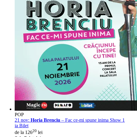
POP
21 nov:
Horia Brenciu
– Fac ce-mi spune inima Show 1
ia Bilet
20
de la 126
lei