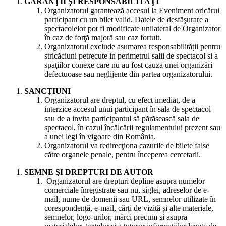
GARANŢII ŞI RESPONSABILITĂŢI
Organizatorul garantează accesul la Eveniment oricărui
participant cu un bilet valid. Datele de desfăşurare a
spectacolelor pot fi modificate unilateral de Organizator
în caz de forţă majoră sau caz fortuit.
Organizatorul exclude asumarea responsabilității pentru
stricăciuni petrecute in perimetrul salii de spectacol si a
spaţiilor conexe care nu au fost cauza unei organizări
defectuoase sau neglijente din partea organizatorului.
SANCŢIUNI
Organizatorul are dreptul, cu efect imediat, de a
interzice accesul unui participant în sala de spectacol
sau de a invita participantul să părăsească sala de
spectacol, în cazul încălcării regulamentului prezent sau
a unei legi în vigoare din România.
Organizatorul va redirecţiona cazurile de bilete false
către organele penale, pentru începerea cercetarii.
SEMNE ŞI DREPTURI DE AUTOR
Organizatorul are drepturi depline asupra numelor
comerciale înregistrate sau nu, siglei, adreselor de e-
mail, nume de domenii sau URL, semnelor utilizate în
corespondență, e-mail, cărți de vizită și alte materiale,
semnelor, logo-urilor, mărci precum şi asupra