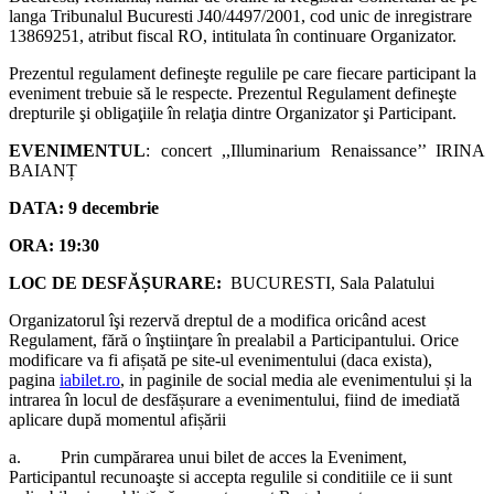
langa Tribunalul Bucuresti J40/4497/2001, cod unic de inregistrare
13869251, atribut fiscal RO, intitulata în continuare Organizator.
Prezentul regulament defineşte regulile pe care fiecare participant la
eveniment trebuie să le respecte. Prezentul Regulament defineşte
drepturile şi obligaţiile în relaţia dintre Organizator şi Participant.
EVENIMENTUL
: concert ,,Illuminarium Renaissance’’ IRINA
BAIANȚ
DATA: 9 decembrie
ORA: 19:30
LOC DE DESFĂȘURARE:
BUCURESTI, Sala Palatului
Organizatorul îşi rezervă dreptul de a modifica oricând acest
Regulament, fără o înştiinţare în prealabil a Participantului. Orice
modificare va fi afișată pe site-ul evenimentului (daca exista),
pagina
iabilet.ro
, in paginile de social media ale evenimentului și la
intrarea în locul de desfășurare a evenimentului, fiind de imediată
aplicare după momentul afișării
a. Prin cumpărarea unui bilet de acces la Eveniment,
Participantul recunoaşte si accepta regulile si conditiile ce ii sunt