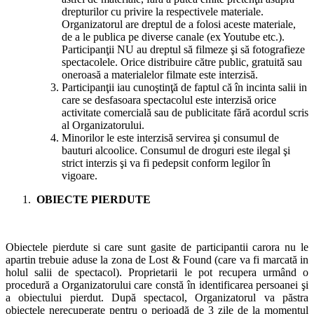
drepturilor cu privire la respectivele materiale.
Organizatorul are dreptul de a folosi aceste materiale,
de a le publica pe diverse canale (ex Youtube etc.).
Participanţii NU au dreptul să filmeze şi să fotografieze
spectacolele. Orice distribuire către public, gratuită sau
oneroasă a materialelor filmate este interzisă.
Participanţii iau cunoştinţă de faptul că în incinta salii in
care se desfasoara spectacolul este interzisă orice
activitate comercială sau de publicitate fără acordul scris
al Organizatorului.
Minorilor le este interzisă servirea şi consumul de
bauturi alcoolice. Consumul de droguri este ilegal şi
strict interzis şi va fi pedepsit conform legilor în
vigoare.
OBIECTE PIERDUTE
Obiectele pierdute si care sunt gasite de participantii carora nu le
apartin trebuie aduse la zona de Lost & Found (care va fi marcată in
holul salii de spectacol). Proprietarii le pot recupera urmând o
procedură a Organizatorului care constă în identificarea persoanei şi
a obiectului pierdut. După spectacol, Organizatorul va păstra
obiectele nerecuperate pentru o perioadă de 3 zile de la momentul