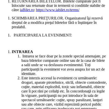
RETURNAREA BILETELOR. Biletele cumpărate pot fi
înlocuite sau returnate doar in termenii si conditiile stabilte de
către
iaBilet.ro
:
https://www.iabilet.ro/terms/
SCHIMBAREA PREŢURILOR. Organizatorul îşi rezervă
dreptul de a modifica preţul biletelor fără o înştiinţare în
prealabil.
PARTICIPAREA LA EVENIMENT:
INTRAREA
Intrarea se face doar pe la zonele special amenajate, pe
baza biletelor cumparate online sau de la casa de bilete
a salii unde se va desfasura evenimentul. Toți
participanții la eveniment vor avea asupra lor un act de
identitate.
Este interzis accesul la eveniment cu următoarele:
droguri, aparate pirotehnice, sticlă, obiecte contondente,
cuţite, material explozibil, toxic sau inflamabil, obiecte
care îi pot răni pe ceilalţi etc. În concordonaţă cu legile
în vigoare, participanţii nu pot introduce în sala de
spectacol următoarele: cuţite, spray paralizant, lanţuri
sau alte obiecte care, vizibil reprezintă pericol public
sau care, prin utilizarea inadecvata pot reprezenta