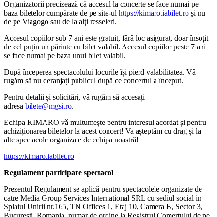
Organizatorii precizează că accesul la concerte se face numai pe
baza biletelor cumpărate de pe site-ul
https://kimaro.iabilet.ro
şi nu
de pe Viagogo sau de la alţi resseleri.
Accesul copiilor sub 7 ani este gratuit, fǎrǎ loc asigurat, doar însoțit
de cel puțin un pǎrinte cu bilet valabil. Accesul copiilor peste 7 ani
se face numai pe baza unui bilet valabil.
După începerea spectacolului locurile își pierd valabilitatea. Vǎ
rugǎm sǎ nu deranjați publicul după ce concertul a început.
Pentru detalii și solicitǎri, vǎ rugǎm sǎ accesați
adresa
bilete@mgsi.ro
.
Echipa KIMARO vǎ multumește pentru interesul acordat și pentru
achiziționarea biletelor la acest concert! Va așteptăm cu drag și la
alte spectacole organizate de echipa noastră!
https://kimaro.iabilet.ro
Regulament participare spectacol
Prezentul Regulament se aplică pentru spectacolele organizate de
catre Media Group Services International SRL cu sediul social in
Splaiul Unirii nr.165, TN Offices 1, Etaj 10, Camera B, Sector 3,
Bucuresti, Romania, numar de ordine la Registrul Comertului de pe