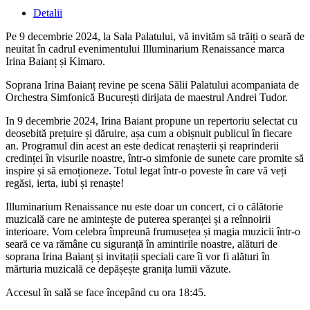
Detalii
Pe 9 decembrie 2024, la Sala Palatului, vă invităm să trăiți o seară de
neuitat în cadrul evenimentului Illuminarium Renaissance marca
Irina Baianț și Kimaro.
Soprana Irina Baianț revine pe scena Sălii Palatului acompaniata de
Orchestra Simfonică București dirijata de maestrul Andrei Tudor.
In 9 decembrie 2024, Irina Baiant propune un repertoriu selectat cu
deosebită prețuire și dăruire, așa cum a obișnuit publicul în fiecare
an. Programul din acest an este dedicat renașterii și reaprinderii
credinței în visurile noastre, într-o simfonie de sunete care promite să
inspire și să emoționeze. Totul legat într-o poveste în care vă veți
regăsi, ierta, iubi și renaște!
Illuminarium Renaissance nu este doar un concert, ci o călătorie
muzicală care ne amintește de puterea speranței și a reînnoirii
interioare. Vom celebra împreună frumusețea și magia muzicii într-o
seară ce va rămâne cu siguranță în amintirile noastre, alături de
soprana Irina Baianț și invitații speciali care îi vor fi alături în
mărturia muzicală ce depășește granița lumii văzute.
Accesul în salǎ se face începând cu ora 18:45.