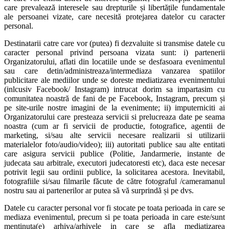
care prevalează interesele sau drepturile și libertățile fundamentale
ale persoanei vizate, care necesită protejarea datelor cu caracter
personal.
Destinatarii catre care vor (putea) fi dezvaluite si transmise datele cu
caracter personal privind persoana vizata sunt: i) partenerii
Organizatorului, aflati din locatiile unde se desfasoara evenimentul
sau care detin/administreaza/intermediaza vanzarea spatiilor
publicitare ale mediilor unde se doreste mediatizarea evenimentului
(inlcusiv Facebook/ Instagram) intrucat dorim sa impartasim cu
comunitatea noastră de fani de pe Facebook, Instagram, precum și
pe site-urile nostre imagini de la evenimente; ii) imputerniciti ai
Organizatorului care presteaza servicii si prelucreaza date pe seama
noastra (cum ar fi servicii de productie, fotografice, agentii de
marketing, si/sau alte servicii necesare realizarii si utilizarii
materialelor foto/audio/video); iii) autoritati publice sau alte entitati
care asigura servicii publice (Politie, Jandarmerie, instante de
judecata sau arbitrale, executori judecatoresti etc), daca este necesar
potrivit legii sau ordinii publice, la solicitarea acestora. Inevitabil,
fotografiile si/sau filmarile făcute de către fotograful /cameramanul
nostru sau ai partenerilor ar putea să vă surprindă și pe dvs.
Datele cu caracter personal vor fi stocate pe toata perioada in care se
mediaza evenimentul, precum si pe toata perioada in care este/sunt
mentinuta(e) arhiva/arhivele in care se afla mediatizarea