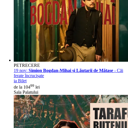
PETRECERE
19 nov:
Simion Bogdan-Mihai și Lăutarii de Mătase
- Căi
ferate încrucișate
ia Bilet
99
de la 104
lei
Sala Palatului