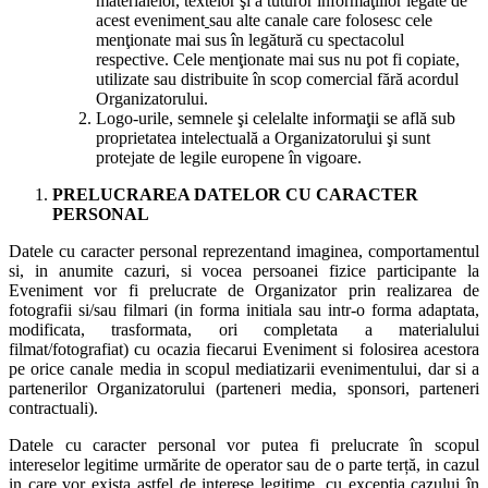
materialelor, textelor şi a tuturor informaţiilor legate de
acest eveniment
sau alte canale care folosesc cele
menţionate mai sus în legătură cu spectacolul
respective. Cele menţionate mai sus nu pot fi copiate,
utilizate sau distribuite în scop comercial fără acordul
Organizatorului.
Logo-urile, semnele şi celelalte informaţii se află sub
proprietatea intelectuală a Organizatorului şi sunt
protejate de legile europene în vigoare.
PRELUCRAREA DATELOR CU CARACTER
PERSONAL
Datele cu caracter personal reprezentand imaginea, comportamentul
si, in anumite cazuri, si vocea persoanei fizice participante la
Eveniment vor fi prelucrate de Organizator prin realizarea de
fotografii si/sau filmari (in forma initiala sau intr-o forma adaptata,
modificata, trasformata, ori completata a materialului
filmat/fotografiat) cu ocazia fiecarui Eveniment si folosirea acestora
pe orice canale media in scopul mediatizarii evenimentului, dar si a
partenerilor Organizatorului (parteneri media, sponsori, parteneri
contractuali).
Datele cu caracter personal vor putea fi prelucrate în scopul
intereselor legitime urmărite de operator sau de o parte terță, in cazul
in care vor exista astfel de interese legitime, cu excepția cazului în