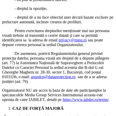
- dreptul la opoziție,
- dreptul de a nu face obiectul unei decizii bazate exclusiv pe
prelucrare automată, inclusiv crearea de profiluri.
Pentru exercitarea drepturilor menționate mai sus persoana
vizată trebuie să transmită o cerere datată și care sa permită
identificarea sa la adresa de email
privacy@mgsi.ro
sau poate
depune cererea personal la sediul Organizatorului.
De asemenea, potrivit Regulamentului general privind
protecția datelor, persoana vizată are dreptul de a depune plângere
(art. 77) la Autoritatea Națională de Supraveghere a Prelucrării
Datelor cu Caracter Personal la sediul acesteia din B-dul G-ral
Gheorghe Magheru nr. 28-30, sector 1, București, cod poștal
0103336, e-mail:
anspdcp@dataprotection.ro
sau de a se adresa
justiției (art. 79).
Organizatorul NU are acces la baza de date ale participanţilor la
specatacolele Media Group Services International aceasta este
operata de catre IABILET, detalii pe
https://www.iabilet.ro/terms/
CAZ DE FORŢĂ MAJORĂ