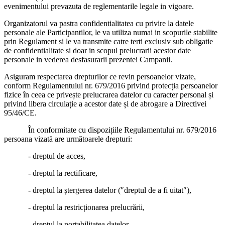
evenimentului prevazuta de reglementarile legale in vigoare.
Organizatorul va pastra confidentialitatea cu privire la datele
personale ale Participantilor, le va utiliza numai in scopurile stabilite
prin Regulament si le va transmite catre terti exclusiv sub obligatie
de confidentialitate si doar in scopul prelucrarii acestor date
personale in vederea desfasurarii prezentei Campanii.
Asiguram respectarea drepturilor ce revin persoanelor vizate,
conform Regulamentului nr. 679/2016 privind protecția persoanelor
fizice în ceea ce privește prelucrarea datelor cu caracter personal și
privind libera circulație a acestor date și de abrogare a Directivei
95/46/CE.
În conformitate cu dispozițiile Regulamentului nr. 679/2016
persoana vizată are următoarele drepturi:
- dreptul de acces,
- dreptul la rectificare,
- dreptul la ștergerea datelor (″dreptul de a fi uitat″),
- dreptul la restricționarea prelucrării,
- dreptul la portabilitatea datelor,