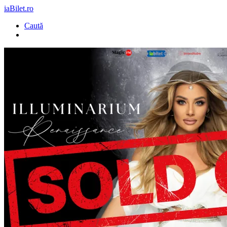
iaBilet.ro
Caută