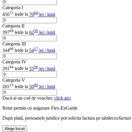
Categoria I
71
84
450
lei
de la
70
lei / lună
Categoria II
69
50
397
lei
de la
62
lei / lună
Categoria III
66
17
344
lei
de la
54
lei / lună
Categoria IV
64
00
291
lei
de la
55
lei / lună
Categoria V
13
00
265
lei
de la
50
lei / lună
Dacă ai un cod de voucher,
click aici
Retur permis cu asigurare
Flex-EnGarde
După plată, persoanele juridice pot solicita factura pe iabilet.ro/facturi
Alege locuri