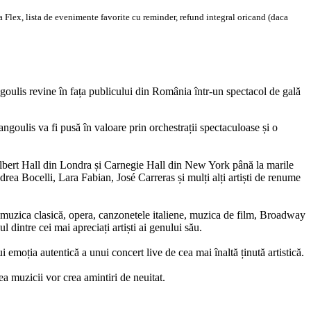
 Flex, lista de evenimente favorite cu reminder, refund integral oricand (daca
angoulis revine în fața publicului din România într-un spectacol de gală
goulis va fi pusă în valoare prin orchestrații spectaculoase și o
l Albert Hall din Londra și Carnegie Hall din New York până la marile
a Bocelli, Lara Fabian, José Carreras și mulți alți artiști de renume
al muzica clasică, opera, canzonetele italiene, muzica de film, Broadway
 dintre cei mai apreciați artiști ai genului său.
emoția autentică a unui concert live de cea mai înaltă ținută artistică.
a muzicii vor crea amintiri de neuitat.