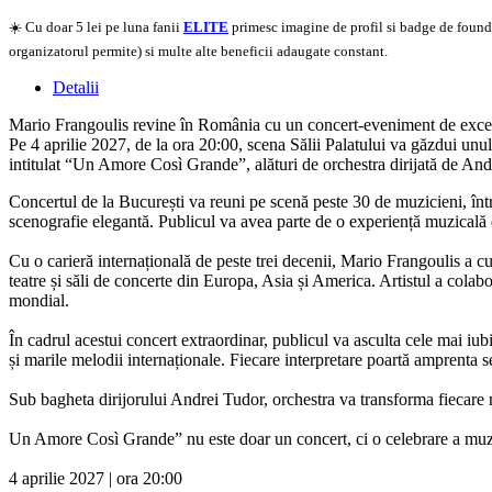
Doar o mică verificare
☀️ Cu doar 5 lei pe luna fanii
ELITE
primesc imagine de profil si badge de founder
organizatorul permite) si multe alte beneficii adaugate constant.
Detalii
Mario Frangoulis revine în România cu un concert-eveniment de exce
Pe 4 aprilie 2027, de la ora 20:00, scena Sălii Palatului va găzdui unul
intitulat “Un Amore Così Grande”, alături de orchestra dirijată de And
Concertul de la București va reuni pe scenă peste 30 de muzicieni, într
scenografie elegantă. Publicul va avea parte de o experiență muzicală d
Cu o carieră internațională de peste trei decenii, Mario Frangoulis a 
teatre și săli de concerte din Europa, Asia și America. Artistul a co
mondial.
În cadrul acestui concert extraordinar, publicul va asculta cele mai iu
și marile melodii internaționale. Fiecare interpretare poartă amprenta se
Sub bagheta dirijorului Andrei Tudor, orchestra va transforma fiecare mo
Un Amore Così Grande” nu este doar un concert, ci o celebrare a muzicii
4 aprilie 2027 | ora 20:00