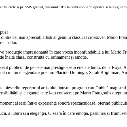
, biletele si pe SMS gratuit, discount 10% la comisionul de operare si la asigurarea
pție!
 dintre cei mai apreciați artiști ai genului classical crossover. Mario Fr
rei Tudor.
-o producție impresionantă în care vocea inconfundabilă a lui Mario Fran
e înaltă clasă, construită cu rafinament și emoție.
cucerit publicul de pe cele mai prestigioase scene ale lumii, de la Roya
laborat cu nume legendare precum Plácido Domingo, Sarah Brightman, Andre
bite piese din repertoriul artistului, într-un program care îmbină magistr
nsibilității și eleganței care l-au consacrat pe Mario Frangoulis drept unul
ment al serii într-o experiență sonoră spectaculoasă, oferind publicului 
, a iubirii și a eleganței. O seară în care emoția, pasiunea și frumusețe