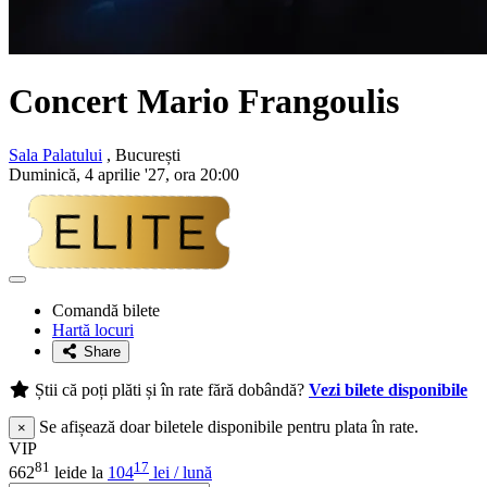
Concert Mario Frangoulis
Sala Palatului
, București
Duminică, 4 aprilie '27, ora 20:00
Adaugă
la
Comandă bilete
favorite
Hartă locuri
Share
Știi că poți plăti și în rate fără dobândă?
Vezi bilete disponibile
Se afișează doar biletele disponibile pentru plata în rate.
×
VIP
81
17
662
lei
de la
104
lei / lună