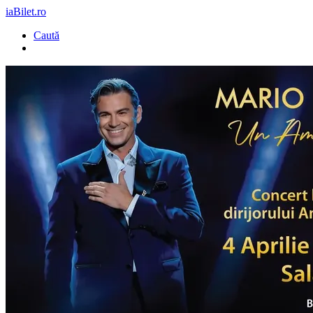
iaBilet.ro
Caută