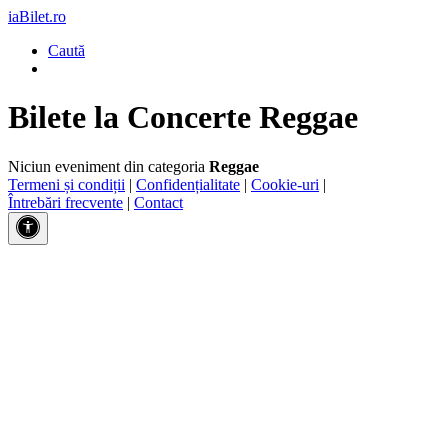
iaBilet.ro
Caută
Bilete la Concerte Reggae
Niciun eveniment din categoria
Reggae
Termeni și condiții
|
Confidențialitate
|
Cookie-uri
|
Întrebări frecvente
|
Contact